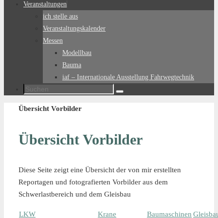
Veranstaltungen
ich stelle aus
Veranstaltungskalender
Messen
Modellbau
Bauma
iaf – Internationale Ausstellung Fahrwegtechnik
Suchen
Suchen
nach:
Start
Übersicht Vorbilder
Übersicht Vorbilder
Diese Seite zeigt eine Übersicht der von mir erstellten
Reportagen und fotografierten Vorbilder aus dem
Schwerlastbereich und dem Gleisbau
LKW
Krane
Baumaschinen
Gleisba