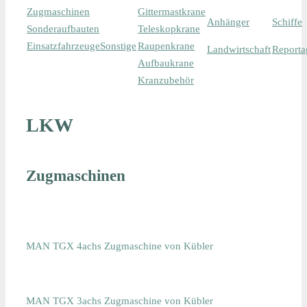
Zugmaschinen
Gittermastkrane
Anhänger
Schiffe
Sonderaufbauten
Teleskopkrane
Einsatzfahrzeuge
Sonstige
Raupenkrane
Landwirtschaft
Reporta
Aufbaukrane
Kranzubehör
LKW
Zugmaschinen
MAN TGX 4achs Zugmaschine von Kübler
MAN TGX 3achs Zugmaschine von Kübler