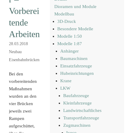
Dioramen und Module
Vorberei
Modellbau
tende
3D-Druck
Besondere Modelle
Arbeiten
Modelle 1:50
Modelle 1:87
28.03.2018
Anhänger
Neubau
Baumaschinen
Eisenbahnbrücken
Einsatzfahrzeuge
Hubeinrichtungen
Bei den
Krane
vorbereitenden
LKW
Maßnahmen
Baufahrzeuge
wurden an den
Kleinfahrzeuge
vier Brücken
Landwirtschaftliches
jeweils zwei
Transportfahrzeuge
Rampen
Zugmaschinen
aufgeschüttet,
Iveco