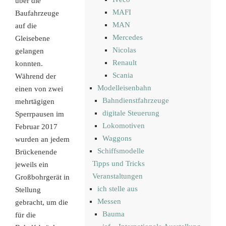
über die
MAFI
Baufahrzeuge
MAN
auf die
Mercedes
Gleisebene
Nicolas
gelangen
Renault
konnten.
Scania
Während der
Modelleisenbahn
einen von zwei
Bahndienstfahrzeuge
mehrtägigen
digitale Steuerung
Sperrpausen im
Lokomotiven
Februar 2017
Waggons
wurden an jedem
Schiffsmodelle
Brückenende
Tipps und Tricks
jeweils ein
Veranstaltungen
Großbohrgerät in
ich stelle aus
Stellung
Messen
gebracht, um die
Bauma
für die