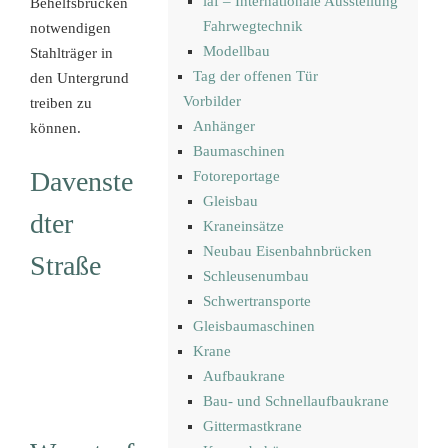
iaf – Internationale Ausstellung
Behelfsbrücken
Fahrwegtechnik
notwendigen
Modellbau
Stahlträger in
Tag der offenen Tür
den Untergrund
Vorbilder
treiben zu
Anhänger
können.
Baumaschinen
Davenste
Fotoreportage
Gleisbau
dter
Kraneinsätze
Neubau Eisenbahnbrücken
Straße
Schleusenumbau
Schwertransporte
Gleisbaumaschinen
Krane
Aufbaukrane
Bau- und Schnellaufbaukrane
Gittermastkrane