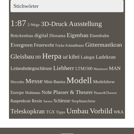
Stichwörter
1:87
Ausstellung
3D-Druck
2-Wege
Eigenbau
digital
Brückenbau
Diorama
Eisenbahn
Gittermastkran
Evergreen
Feuerwehr
Fricke-Schmidbauer
Herpa
Gleisbau
kibri
Ladekran
iaf
H0
Ladegut
Liebherr
MAN
Leineabstiegsschleuse
LTM1500
Mammoet
Modell
Messe
Modelshow
Mini-Bauma
Mercedes
Plasser & Theurer
Europe
Nolte
Multimaus
Plasser&Theurer
Resin
Schleuse
Raupenkran
Stopfmaschine
Sarens
Umbau
Vorbild
Teleskopkran
WKA
TGX
Tipps