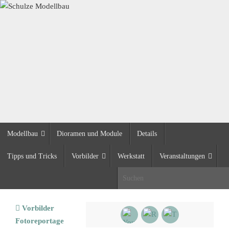
Zum
Inhalt
springen
Zum
Modellbau
Dioramen und Module
Details
Inhalt
springen
Tipps und Tricks
Vorbilder
Werkstatt
Veranstaltungen
S
Start
Vorbilder
Fotoreportage