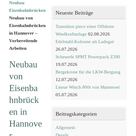
Neubau
Eisenbahnbrücken
Neueste Beiträge
Neubau von
Eisenbahnbrücken
Transition piece einer Offshore
in Hannover –
Windkraftanlage
02.08.2026
Vorbereitende
Edelstahl-Kolonne als Ladegut
Arbeiten
26.07.2026
Scheuerle SPMT Powerpack Z390
Neubau
19.07.2026
Bergekrone für die LKW-Bergung
von
12.07.2026
Eisenba
Linear Winch 800t von Mammoet
05.07.2026
hnbrück
en in
Beitragskategorien
Hannove
Allgemein
r –
Details