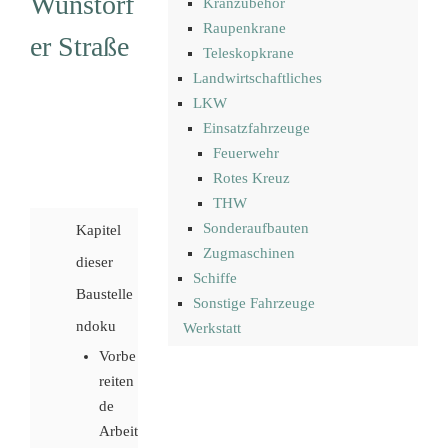
Wunstorf
Kranzubehör
Raupenkrane
er Straße
Teleskopkrane
Landwirtschaftliches
LKW
Einsatzfahrzeuge
Feuerwehr
Rotes Kreuz
THW
Sonderaufbauten
Kapitel
Zugmaschinen
dieser
Schiffe
Baustelle
Sonstige Fahrzeuge
ndoku
Werkstatt
Vorbe
reiten
de
Arbeit