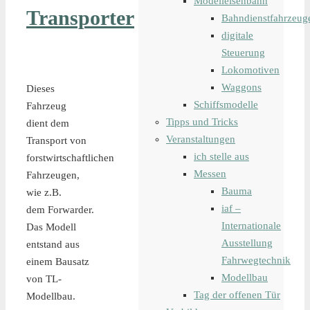
Modelleisenbahn
Transporter
Bahndienstfahrzeug
digitale
Steuerung
Lokomotiven
Waggons
Dieses
Schiffsmodelle
Fahrzeug
Tipps und Tricks
dient dem
Veranstaltungen
Transport von
ich stelle aus
forstwirtschaftlichen
Messen
Fahrzeugen,
Bauma
wie z.B.
iaf –
dem Forwarder.
Internationale
Das Modell
Ausstellung
entstand aus
Fahrwegtechnik
einem Bausatz
Modellbau
von TL-
Tag der offenen Tür
Modellbau.