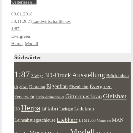
weiterlesen…
09.01.2018
30.11.2021
Landwirtschaftliches
1:87
,
Evergreen
,
Herpa
,
Modell
Stichwörter
1:87
Ausstellung
3D-Druck
Brückenbau
2-Wege
Eigenbau
Evergreen
digital
Diorama
Eisenbahn
Gleisbau
Gittermastkran
Feuerwehr
Fricke-Schmidbauer
Herpa
kibri
Ladekran
iaf
H0
Ladegut
Liebherr
MAN
Leineabstiegsschleuse
LTM1500
Mammoet
Modell
Messe