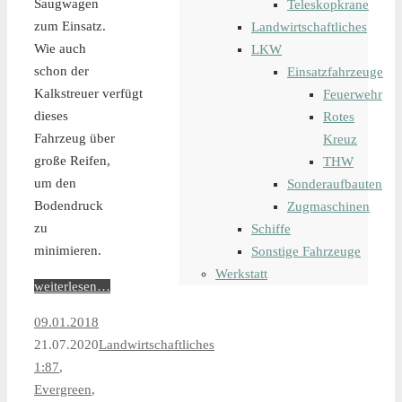
Saugwagen
Teleskopkrane
zum Einsatz.
Landwirtschaftliches
Wie auch
LKW
schon der
Einsatzfahrzeuge
Kalkstreuer verfügt
Feuerwehr
dieses
Rotes
Fahrzeug über
Kreuz
große Reifen,
THW
um den
Sonderaufbauten
Bodendruck
Zugmaschinen
zu
Schiffe
minimieren.
Sonstige Fahrzeuge
Werkstatt
weiterlesen…
09.01.2018
21.07.2020
Landwirtschaftliches
1:87
,
Evergreen
,