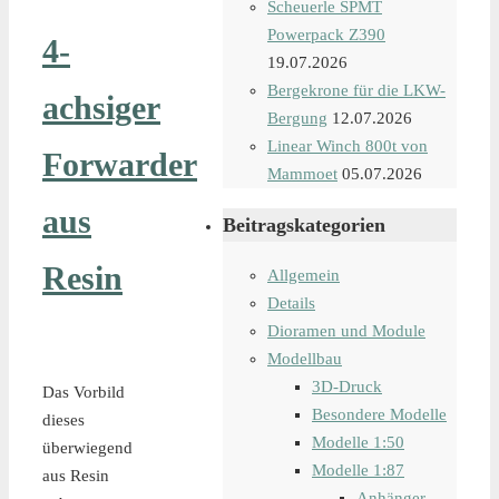
Scheuerle SPMT
Powerpack Z390
4-
19.07.2026
Bergekrone für die LKW-
achsiger
Bergung
12.07.2026
Linear Winch 800t von
Forwarder
Mammoet
05.07.2026
aus
Beitragskategorien
Resin
Allgemein
Details
Dioramen und Module
Modellbau
3D-Druck
Das Vorbild
Besondere Modelle
dieses
Modelle 1:50
überwiegend
Modelle 1:87
aus Resin
Anhänger