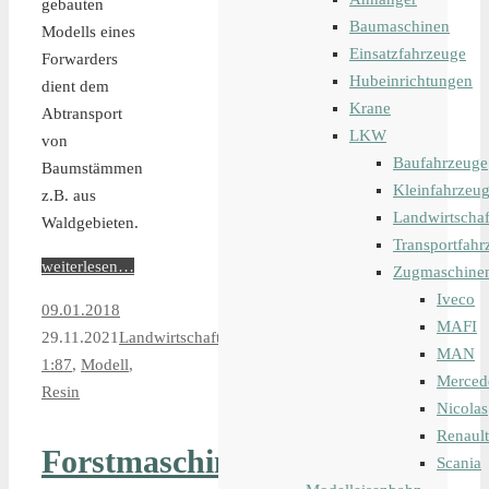
gebauten
Baumaschinen
Modells eines
Einsatzfahrzeuge
Forwarders
Hubeinrichtungen
dient dem
Krane
Abtransport
LKW
von
Baufahrzeuge
Baumstämmen
Kleinfahrzeu
z.B. aus
Landwirtschaf
Waldgebieten.
Transportfahr
weiterlesen…
Zugmaschine
Iveco
09.01.2018
MAFI
29.11.2021
Landwirtschaftliches
MAN
1:87
,
Modell
,
Merced
Resin
Nicolas
Renault
Forstmaschinen-
Scania