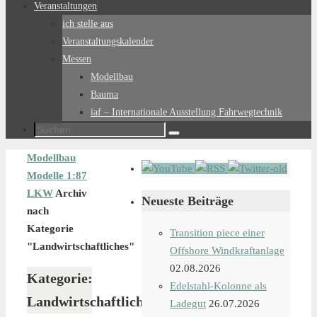
Veranstaltungen
ich stelle aus
Veranstaltungskalender
Messen
Modellbau
Bauma
iaf – Internationale Ausstellung Fahrwegtechnik
Suchen
Suchen
nach:
Start
Modellbau
Modelle 1:87
LKW
Archiv
Neueste Beiträge
nach
Kategorie
Transition piece einer
"Landwirtschaftliches"
Offshore Windkraftanlage
02.08.2026
Kategorie:
Edelstahl-Kolonne als
Landwirtschaftliches
Ladegut
26.07.2026