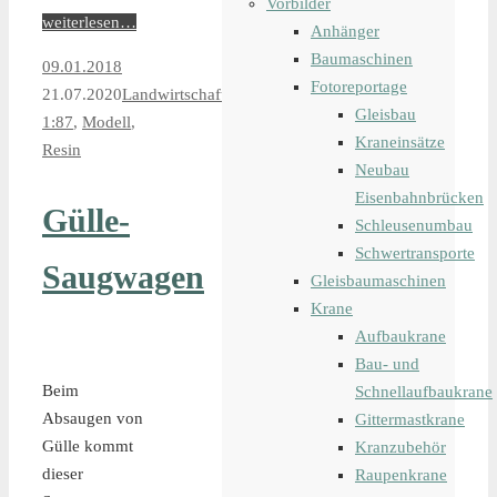
Vorbilder
weiterlesen…
Anhänger
Baumaschinen
09.01.2018
Fotoreportage
21.07.2020
Landwirtschaftliches
Gleisbau
1:87
,
Modell
,
Kraneinsätze
Resin
Neubau
Eisenbahnbrücken
Gülle-
Schleusenumbau
Schwertransporte
Saugwagen
Gleisbaumaschinen
Krane
Aufbaukrane
Bau- und
Beim
Schnellaufbaukrane
Absaugen von
Gittermastkrane
Gülle kommt
Kranzubehör
dieser
Raupenkrane