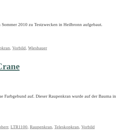
m Sommer 2010 zu Testzwecken in Heilbronn aufgebaut.
pkran
,
Vorbild
,
Wiesbauer
Crane
aue Farbgebund auf. Dieser Raupenkran wurde auf der Bauma in
bherr
,
LTR1100
,
Raupenkran
,
Teleskopkran
,
Vorbild