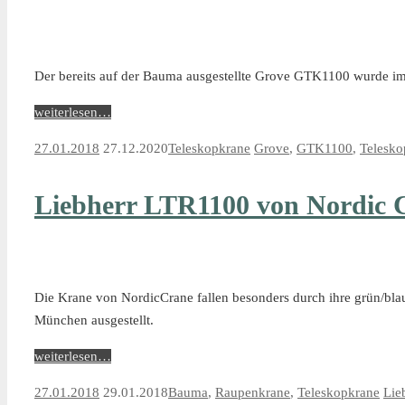
Der bereits auf der Bauma ausgestellte Grove GTK1100 wurde i
weiterlesen…
27.01.2018
27.12.2020
Teleskopkrane
Grove
,
GTK1100
,
Telesko
Liebherr LTR1100 von Nordic 
Die Krane von NordicCrane fallen besonders durch ihre grün/bl
München ausgestellt.
weiterlesen…
27.01.2018
29.01.2018
Bauma
,
Raupenkrane
,
Teleskopkrane
Lie