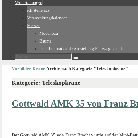
Veranstaltungen
ich stelle aus
Veranstaltungskalender
Messen
Modellbau
Bauma
iaf – Internationale Ausstellung Fahrwegtechnik
Suchen
Suchen
nach:
Start
Vorbilder
Krane
Archiv nach Kategorie "Teleskopkrane"
Kategorie:
Teleskopkrane
Gottwald AMK 35 von Franz B
Der Gottwald AMK 35 von Franz Bracht wurde auf der Mini-Bau