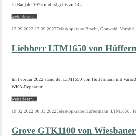
ist Baujahr 1973 und trägt bis zu 14t.
weiterlesen…
12.09.2022
12.09.2022
Teleskopkrane
Bracht
,
Gottwald
,
Vorbild
Liebherr LTM1650 von Hüffer
Im Februar 2022 stand der LTM1650 von Hüffermann mit VarioBa
WKA-Reparatur.
weiterlesen…
19.02.2022
08.03.2022
Teleskopkrane
Hüffermann
,
LTM1650
,
T
Grove GTK1100 von Wiesbauer b