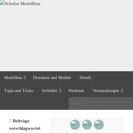
Zum
Inhalt
springen
Zum
Modellbau
Dioramen und Module
Details
Inhalt
springen
Tipps und Tricks
Vorbilder
Werkstatt
Veranstaltungen
S
Start
Beiträge
verschlagwortet