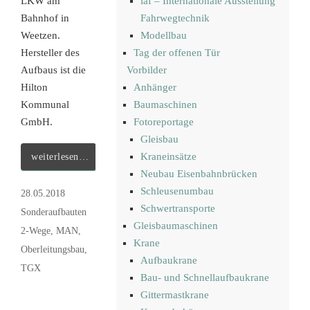
LKW am
iaf – Internationale Ausstellung
Bahnhof in
Fahrwegtechnik
Weetzen.
Modellbau
Hersteller des
Tag der offenen Tür
Aufbaus ist die
Vorbilder
Hilton
Anhänger
Kommunal
Baumaschinen
GmbH.
Fotoreportage
Gleisbau
Kraneinsätze
weiterlesen…
Neubau Eisenbahnbrücken
Schleusenumbau
28.05.2018
Schwertransporte
Sonderaufbauten
Gleisbaumaschinen
2-Wege
,
MAN
,
Krane
Oberleitungsbau
,
Aufbaukrane
TGX
Bau- und Schnellaufbaukrane
Gittermastkrane