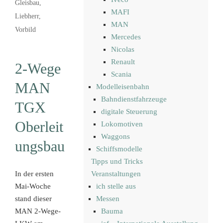
Gleisbau
,
MAFI
Liebherr
,
MAN
Vorbild
Mercedes
Nicolas
Renault
2-Wege
Scania
MAN
Modelleisenbahn
Bahndienstfahrzeuge
TGX
digitale Steuerung
Oberleit
Lokomotiven
Waggons
ungsbau
Schiffsmodelle
Tipps und Tricks
In der ersten
Veranstaltungen
Mai-Woche
ich stelle aus
stand dieser
Messen
MAN 2-Wege-
Bauma