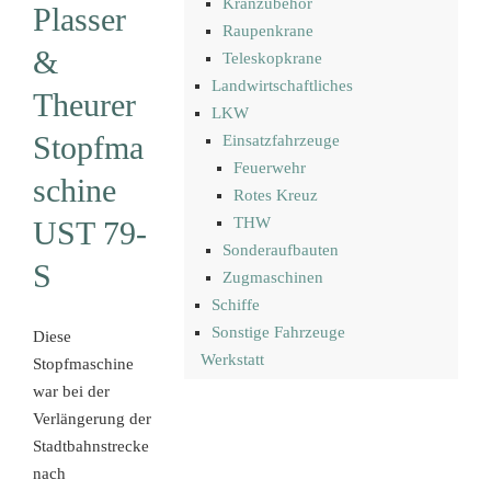
Kranzubehör
Plasser
Raupenkrane
&
Teleskopkrane
Landwirtschaftliches
Theurer
LKW
Stopfma
Einsatzfahrzeuge
Feuerwehr
schine
Rotes Kreuz
THW
UST 79-
Sonderaufbauten
S
Zugmaschinen
Schiffe
Sonstige Fahrzeuge
Diese
Werkstatt
Stopfmaschine
war bei der
Verlängerung der
Stadtbahnstrecke
nach