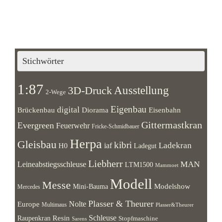
Stichwörter
1:87
Ausstellung
3D-Druck
2-Wege
Eigenbau
digital
Brückenbau
Diorama
Eisenbahn
Gittermastkran
Evergreen
Feuerwehr
Fricke-Schmidbauer
Herpa
Gleisbau
kibri
Ladekran
iaf
H0
Ladegut
Liebherr
MAN
Leineabstiegsschleuse
LTM1500
Mammoet
Modell
Messe
Modelshow
Mini-Bauma
Mercedes
Plasser & Theurer
Europe
Nolte
Multimaus
Plasser&Theurer
Resin
Schleuse
Raupenkran
Stopfmaschine
Sarens