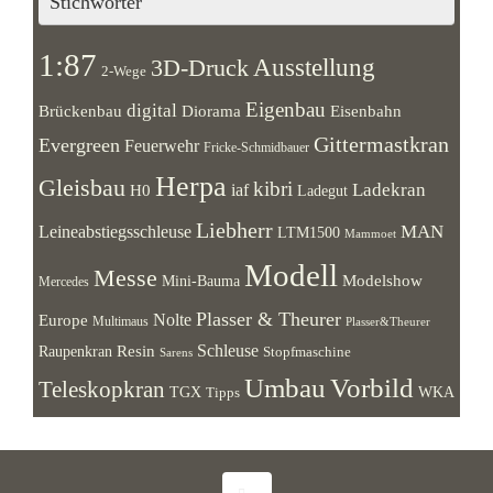
Stichwörter
1:87
Ausstellung
3D-Druck
2-Wege
Eigenbau
digital
Brückenbau
Diorama
Eisenbahn
Gittermastkran
Evergreen
Feuerwehr
Fricke-Schmidbauer
Herpa
Gleisbau
kibri
Ladekran
iaf
H0
Ladegut
Liebherr
MAN
Leineabstiegsschleuse
LTM1500
Mammoet
Modell
Messe
Modelshow
Mini-Bauma
Mercedes
Plasser & Theurer
Europe
Nolte
Multimaus
Plasser&Theurer
Resin
Schleuse
Raupenkran
Stopfmaschine
Sarens
Umbau
Vorbild
Teleskopkran
WKA
TGX
Tipps