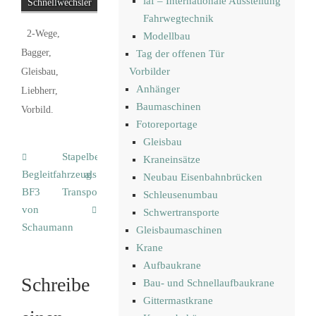
iaf – Internationale Ausstellung
Schnellwechsler
Fahrwegtechnik
2-Wege
,
Modellbau
Bagger
,
Tag der offenen Tür
Vorbilder
Gleisbau
,
Anhänger
Liebherr
,
Baumaschinen
Vorbild
.
Fotoreportage
Gleisbau
Stapelbehälter
Kraneinsätze
Begleitfahrzeug
als
Neubau Eisenbahnbrücken
BF3
Transportmittel
Schleusenumbau
von
Schwertransporte
Schaumann
Gleisbaumaschinen
Krane
Aufbaukrane
Schreibe
Bau- und Schnellaufbaukrane
Gittermastkrane