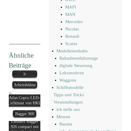
MAFI
MAN
Mercedes
Nicolas
Renault
Scania
Modelleisenbahn
Vermeer
Ähnliche
Bahndienstfahrzeuge
Grabenfräse
Beiträge
mit
digitale Steuerung
Raupenantrie
Lokomotiven
b
Teupen
Waggons
Arbeitsbühne
Schiffsmodelle
Tipps und Tricks
Atlas Copco LED-
Veranstaltungen
Lichtmast von HKL
Liebherr 2-
Wege
ich stelle aus
Bagger 900
Messen
Liebherr Bagger
Bauma
926 compact mit