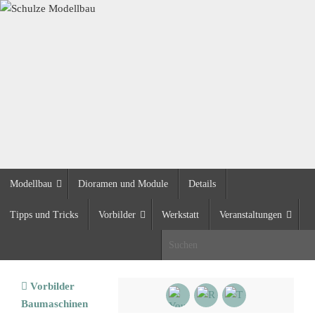
Zum
Inhalt
springen
Zum
Modellbau
Dioramen und Module
Details
Inhalt
springen
Tipps und Tricks
Vorbilder
Werkstatt
Veranstaltungen
S
Start
Vorbilder
Baumaschinen