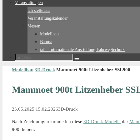
Veranstaltungen
ich stelle aus
Veranstaltungskalender
Messen
Modellbau
Bauma
iaf – Internationale Ausstellung Fahrwegtechnik
Suchen
Suchen
nach:
Start
Modellbau
3D-Druck
Mammoet 900t Litzenheber SSL900
Mammoet 900t Litzenheber SS
23.05.2025
15.02.2026
3D-Druck
Nach Zeichnungen konnte ich diese
3D-Druck-Modelle
der
Mam
900t heben.