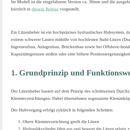
Im Modell ist die eingefahrene Version ca. 30mm und die ausgefa
kürzlich in
diesem Beitrag
vorgestellt.
Ein Litzenheber ist ein hochpräzises hydraulisches Hubsystem, d
extrem schwerer Lasten mithilfe von hochfesten Stahl-Litzen (Dr
Ingenieurbau, Anlagenbau, Brückenbau sowie bei Offshore-Instal
Kapazitätsgrenzen stoßen oder eine höhere Positioniergenauigkeit 
1. Grundprinzip und Funktionswe
Der Litzenheber basiert auf dem Prinzip des schrittweisen Durchz
Klemmvorrichtungen. Dabei übernehmen sogenannte Klemmköpfe 
Der Hubvorgang erfolgt zyklisch in folgenden Schritten:
Obere Klemmvorrichtung greift die Litzen
Hydraulikzylinder fährt aus und bewegt die Litzen relativ