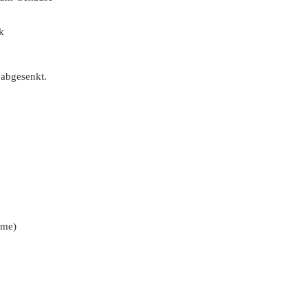
k
 abgesenkt.
rme)