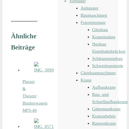
Vorbilder
Anhänger
Baumaschinen
Fotoreportage
Gleisbau
Ähnliche
Kraneinsätze
Neubau
Beiträge
Eisenbahnbrücken
Schleusenumbau
Schwertransporte
Gleisbaumaschinen
Krane
Plasser
Aufbaukrane
&
Bau- und
Theurer
Schnellaufbaukrane
Bunkerwagen
Gittermastkrane
MFS-40
Kranzubehör
Raupenkrane