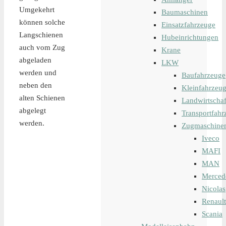
Umgekehrt
Baumaschinen
können solche
Einsatzfahrzeuge
Langschienen
Hubeinrichtungen
auch vom Zug
Krane
abgeladen
LKW
werden und
Baufahrzeuge
neben den
Kleinfahrzeu
alten Schienen
Landwirtschaf
abgelegt
Transportfahr
werden.
Zugmaschine
Iveco
MAFI
MAN
Merced
Nicolas
Renault
Scania