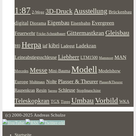
1:87
Ausstellung
3D-Druck
Brückenbau
2-Wege
Eigenbau
Evergreen
digital
Diorama
Eisenbahn
Gleisbau
Gittermastkran
Feuerwehr
Fricke-Schmidbauer
Herpa
kibri
Ladekran
iaf
H0
Ladegut
Liebherr
MAN
Leineabstiegsschleuse
LTM1500
Mammoet
Modell
Messe
Modelshow
Mini-Bauma
Mercedes
Plasser & Theurer
Europe
Nolte
Multimaus
Plasser&Theurer
Resin
Schleuse
Raupenkran
Stopfmaschine
Sarens
Umbau
Vorbild
Teleskopkran
WKA
TGX
Tipps
(c) 2000-2025 Andreas Schulze
Startseite