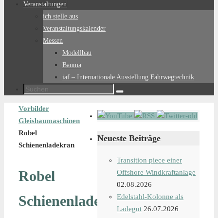
Veranstaltungen
ich stelle aus
Veranstaltungskalender
Messen
Modellbau
Bauma
iaf – Internationale Ausstellung Fahrwegtechnik
Suchen
Suchen
nach:
Start
Vorbilder
Gleisbaumaschinen
Robel
Neueste Beiträge
Schienenladekran
Transition piece einer
Robel
Offshore Windkraftanlage
02.08.2026
Schienenladekran
Edelstahl-Kolonne als
Ladegut
26.07.2026