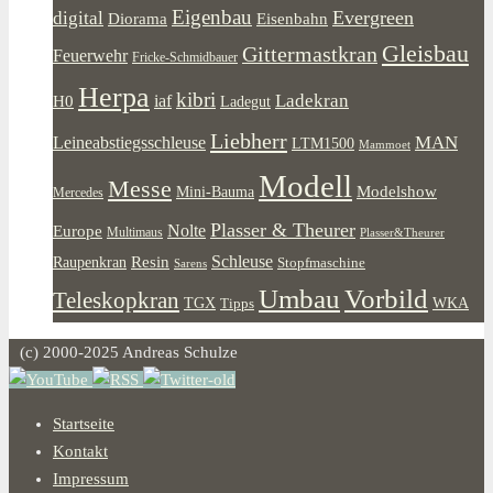
Eigenbau
Evergreen
digital
Diorama
Eisenbahn
Gleisbau
Gittermastkran
Feuerwehr
Fricke-Schmidbauer
Herpa
kibri
Ladekran
iaf
H0
Ladegut
Liebherr
MAN
Leineabstiegsschleuse
LTM1500
Mammoet
Modell
Messe
Modelshow
Mini-Bauma
Mercedes
Plasser & Theurer
Europe
Nolte
Multimaus
Plasser&Theurer
Resin
Schleuse
Raupenkran
Stopfmaschine
Sarens
Umbau
Vorbild
Teleskopkran
WKA
TGX
Tipps
(c) 2000-2025 Andreas Schulze
Startseite
Kontakt
Impressum