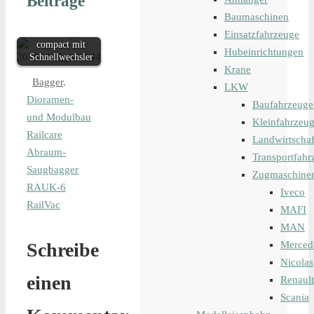
Beiträge
Baumaschinen
Liebherr Bagger 926
Einsatzfahrzeuge
compact mit
Hubeinrichtungen
Schnellwechsler
Krane
Bagger
.
LKW
Dioramen-
Baufahrzeuge
und Modulbau
Kleinfahrzeu
Railcare
Landwirtschaf
Abraum-
Transportfahr
Saugbagger
Zugmaschine
RAUK-6
Iveco
RailVac
MAFI
MAN
Merced
Schreibe
Nicolas
einen
Renault
Scania