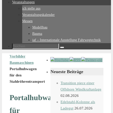
Veranstaltungen
ich stelle aus
Veranstaltungskalender
Messen
Modellbau
Bauma
iaf – Internationale Ausstellung Fahrwegtechnik
Suchen
Suchen
nach:
Start
Vorbilder
Baumaschinen
Portalhubwagen
Neueste Beiträge
für den
Stahlröhrentransport
Transition piece einer
Offshore Windkraftanlage
Portalhubwagen
02.08.2026
Edelstahl-Kolonne als
für
Ladegut
26.07.2026