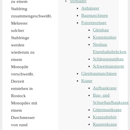
Vorbilder
zu einem
Anhänger
Stahlring
Baumaschinen
zusammengeschweißt.
Fotoreportage
Mehrerer
Gleisbau
solcher
Kraneinsätze
Stahlringe
Neubau
werden
Eisenbahnbrücken
wiederum zu
Schleusenumbau
einem
Schwertransporte
Monopile
Gleisbaumaschinen
verschweißt.
Krane
Derzeit
Aufbaukrane
entstehen in
Bau- und
Rostock
Schnellaufbaukrane
Monopiles mit
Gittermastkrane
einem
Kranzubehör
Durchmesser
Raupenkrane
von rund