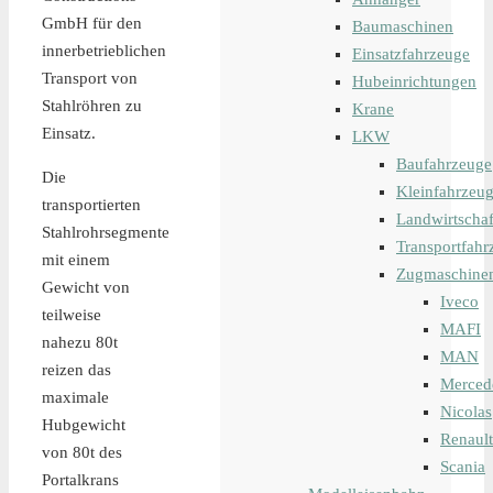
GmbH für den
Baumaschinen
innerbetrieblichen
Einsatzfahrzeuge
Transport von
Hubeinrichtungen
Stahlröhren zu
Krane
Einsatz.
LKW
Baufahrzeuge
Die
Kleinfahrzeu
transportierten
Landwirtschaf
Stahlrohrsegmente
Transportfahr
mit einem
Zugmaschine
Gewicht von
Iveco
teilweise
MAFI
nahezu 80t
MAN
reizen das
Merced
maximale
Nicolas
Hubgewicht
Renault
von 80t des
Scania
Portalkrans