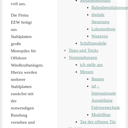
Modelleisenbahn
voll aus.
Bahndienstfahrzeug
digitale
Die Firma
Steuerung
EEW fertigt
Lokomotiven
aus
Waggons
Stahlplatten
Schiffsmodelle
große
Tipps und Tricks
Monopiles für
Veranstaltungen
Offshore
ich stelle aus
Windkraftanlagen.
Messen
Hierzu werden
Bauma
mehrere
iaf –
Stahlplatten
Internationale
zunächst mit
Ausstellung
der
Fahrwegtechnik
notwendigen
Modellbau
Rundung
Tag der offenen Tür
versehen und