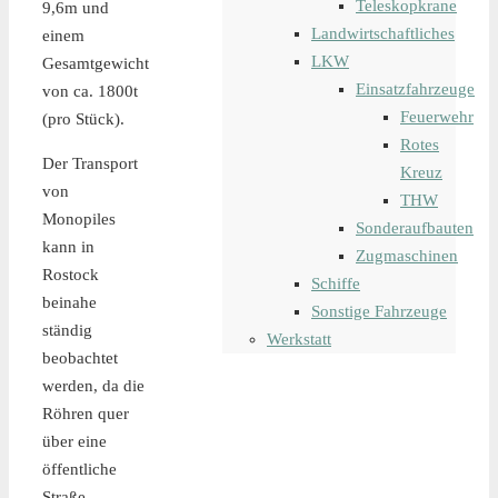
Teleskopkrane
9,6m und
Landwirtschaftliches
einem
LKW
Gesamtgewicht
Einsatzfahrzeuge
von ca. 1800t
Feuerwehr
(pro Stück).
Rotes
Der Transport
Kreuz
von
THW
Monopiles
Sonderaufbauten
kann in
Zugmaschinen
Rostock
Schiffe
beinahe
Sonstige Fahrzeuge
ständig
Werkstatt
beobachtet
werden, da die
Röhren quer
über eine
öffentliche
Straße