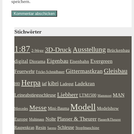
speichern.
Stichwörter
1:87
Ausstellung
3D-Druck
Brückenbau
2-Wege
Eigenbau
Evergreen
digital
Diorama
Eisenbahn
Gleisbau
Gittermastkran
Feuerwehr
Fricke-Schmidbauer
Herpa
kibri
Ladekran
iaf
H0
Ladegut
Liebherr
MAN
Leineabstiegsschleuse
LTM1500
Mammoet
Modell
Messe
Modelshow
Mini-Bauma
Mercedes
Plasser & Theurer
Europe
Nolte
Multimaus
Plasser&Theurer
Resin
Schleuse
Raupenkran
Stopfmaschine
Sarens