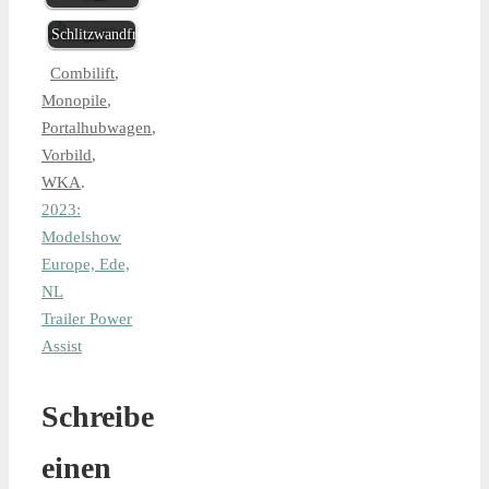
mit BC50
Schlitzwandfräse
Combilift
,
Monopile
,
Portalhubwagen
,
Vorbild
,
WKA
.
2023:
Modelshow
Europe, Ede,
NL
Trailer Power
Assist
Schreibe
einen