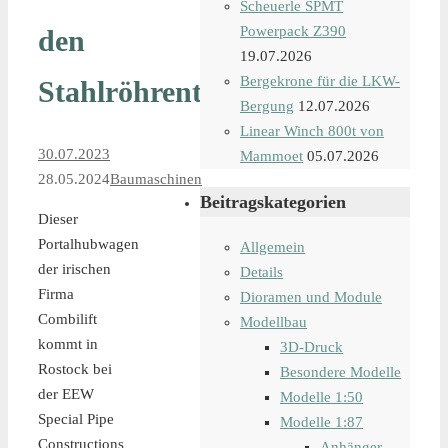
Scheuerle SPMT
Powerpack Z390
den
19.07.2026
Bergekrone für die LKW-
Stahlröhrentransport
Bergung
12.07.2026
Linear Winch 800t von
30.07.2023
Mammoet
05.07.2026
28.05.2024
Baumaschinen
Beitragskategorien
Dieser
Portalhubwagen
Allgemein
der irischen
Details
Firma
Dioramen und Module
Combilift
Modellbau
kommt in
3D-Druck
Rostock bei
Besondere Modelle
der EEW
Modelle 1:50
Special Pipe
Modelle 1:87
Constructions
Anhänger