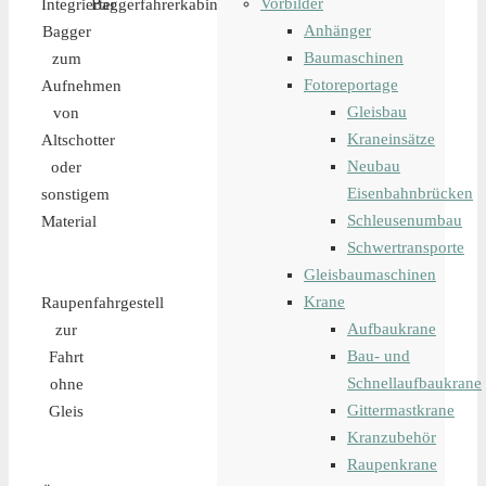
Vorbilder
Integrierter
Baggerfahrerkabine
Anhänger
Bagger
Baumaschinen
zum
Fotoreportage
Aufnehmen
Gleisbau
von
Kraneinsätze
Altschotter
Neubau
oder
Eisenbahnbrücken
sonstigem
Schleusenumbau
Material
Schwertransporte
Gleisbaumaschinen
Krane
Raupenfahrgestell
Aufbaukrane
zur
Bau- und
Fahrt
Schnellaufbaukrane
ohne
Gittermastkrane
Gleis
Kranzubehör
Raupenkrane