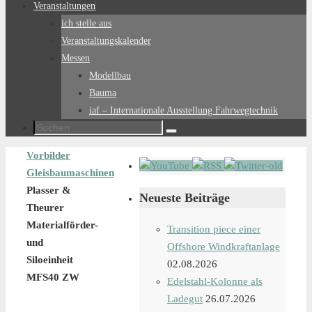
Veranstaltungen
ich stelle aus
Veranstaltungskalender
Messen
Modellbau
Bauma
iaf – Internationale Ausstellung Fahrwegtechnik
Suchen
Suchen
nach:
Start
Vorbilder
Gleisbaumaschinen
Plasser &
Neueste Beiträge
Theurer
Materialförder-
Transition piece einer
und
Offshore Windkraftanlage
Siloeinheit
02.08.2026
MFS40 ZW
Edelstahl-Kolonne als
Ladegut
26.07.2026