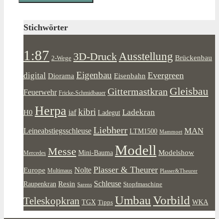
Stichwörter
1:87
Ausstellung
3D-Druck
Brückenbau
2-Wege
Eigenbau
Evergreen
digital
Diorama
Eisenbahn
Gleisbau
Gittermastkran
Feuerwehr
Fricke-Schmidbauer
Herpa
kibri
Ladekran
iaf
H0
Ladegut
Liebherr
MAN
Leineabstiegsschleuse
LTM1500
Mammoet
Modell
Messe
Modelshow
Mini-Bauma
Mercedes
Plasser & Theurer
Europe
Nolte
Multimaus
Plasser&Theurer
Resin
Schleuse
Raupenkran
Stopfmaschine
Sarens
Umbau
Vorbild
Teleskopkran
WKA
TGX
Tipps