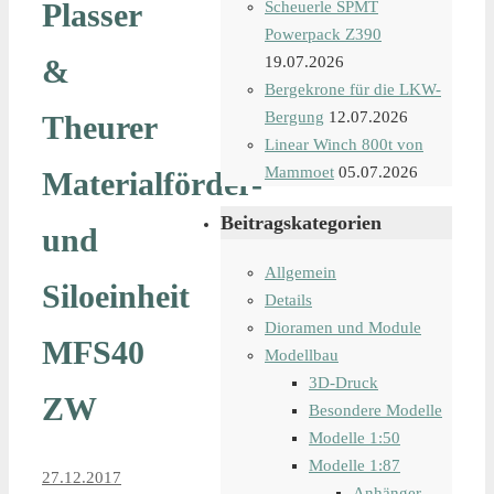
Plasser
Scheuerle SPMT
Powerpack Z390
&
19.07.2026
Bergekrone für die LKW-
Bergung
12.07.2026
Theurer
Linear Winch 800t von
Mammoet
05.07.2026
Materialförder-
Beitragskategorien
und
Allgemein
Siloeinheit
Details
Dioramen und Module
MFS40
Modellbau
3D-Druck
ZW
Besondere Modelle
Modelle 1:50
Modelle 1:87
27.12.2017
Anhänger