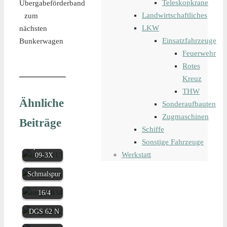
Teleskopkrane
Übergabeförderband
Landwirtschaftliches
zum
LKW
nächsten
Einsatzfahrzeuge
Bunkerwagen
Feuerwehr
Rotes
Kreuz
THW
Ähnliche
Sonderaufbauten
Zugmaschinen
Beiträge
Plasser &
Schiffe
Theurer
Plasser &
Sonstige Fahrzeuge
Stopfmaschine
Theurer
Werkstatt
09-3X
Schotterpflug
Plasser &
PBR 500 für
Theurer
Schmalspur
Stopfmaschine
Plasser &
Junior 08-
Theurer
16/4
Dynamischer
Gleisstabilisator
Plasser &
DGS 62 N
Theurer
Motorturmwagen