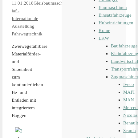
11.01.2018
Gleisbaumaschinen
,
Baumaschinen
iaf -
Einsatzfahrzeuge
Internationale
Hubeinrichtungen
Ausstellung
Krane
Fahrwegtechnik
LKW
Baufahrzeuge
Zweiwegefahrbare
Kleinfahrzeu
Materialförder-
Landwirtschaf
und
Transportfahr
Siloeinheit
Zugmaschine
zum
Iveco
kontinuierlichen
MAFI
Be- und
MAN
Entladen mit
Merced
integriertem
Nicolas
Bagger.
Renault
Scania