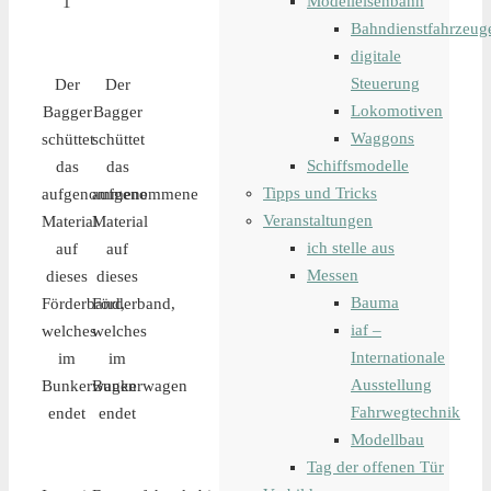
Modelleisenbahn
1
Bahndienstfahrzeug
digitale
Steuerung
Der
Der
Lokomotiven
Bagger
Bagger
Waggons
schüttet
schüttet
Schiffsmodelle
das
das
Tipps und Tricks
aufgenommene
aufgenommene
Veranstaltungen
Material
Material
ich stelle aus
auf
auf
Messen
dieses
dieses
Bauma
Förderband,
Förderband,
iaf –
welches
welches
Internationale
im
im
Ausstellung
Bunkerwagen
Bunkerwagen
Fahrwegtechnik
endet
endet
Modellbau
Tag der offenen Tür