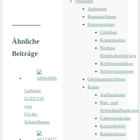
Vorbilder
Anhänger
Baumaschinen
Fotoreportage
Gleisbau
Ähnliche
Kraneinsätze
Neubau
Beiträge
Eisenbahnbrücken
Schleusenumbau
Schwertransporte
Gleisbaumaschinen
Krane
Liebherr
Aufbaukrane
LGD1550
Bau- und
von
Schnellaufbaukrane
Fricke-
Gittermastkrane
Schmidbauer
Kranzubehör
Raupenkrane