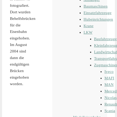
fotografiert.
Baumaschinen
Dort wurden
Einsatzfahrzeuge
Behelfsbrücken
Hubeinrichtungen
für die
Krane
Eisenbahn
LKW
eingehoben.
Baufahrzeuge
Im August
Kleinfahrzeu
2004 sind
Landwirtschaf
dann die
Transportfahr
endgültigen
Zugmaschine
Brücken
Iveco
eingehoben
MAFI
worden.
MAN
Merced
Nicolas
Renault
Scania