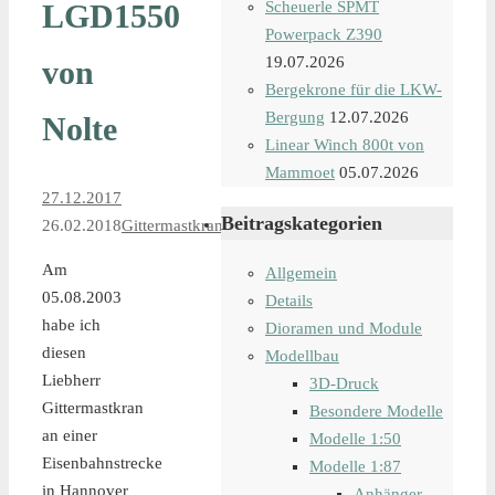
LGD1550
Scheuerle SPMT
Powerpack Z390
19.07.2026
von
Bergekrone für die LKW-
Bergung
12.07.2026
Nolte
Linear Winch 800t von
Mammoet
05.07.2026
27.12.2017
Beitragskategorien
26.02.2018
Gittermastkrane
Am
Allgemein
05.08.2003
Details
habe ich
Dioramen und Module
diesen
Modellbau
Liebherr
3D-Druck
Gittermastkran
Besondere Modelle
an einer
Modelle 1:50
Eisenbahnstrecke
Modelle 1:87
in Hannover
Anhänger