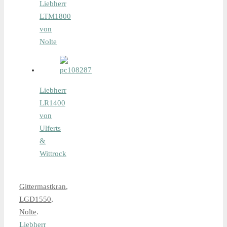
Liebherr
LTM1800
von
Nolte
Liebherr
LR1400
von
Ulferts
&
Wittrock
Gittermastkran
,
LGD1550
,
Nolte
.
Liebherr