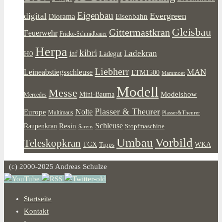
Eigenbau
Evergreen
digital
Diorama
Eisenbahn
Gleisbau
Gittermastkran
Feuerwehr
Fricke-Schmidbauer
Herpa
kibri
Ladekran
iaf
H0
Ladegut
Liebherr
MAN
Leineabstiegsschleuse
LTM1500
Mammoet
Modell
Messe
Modelshow
Mini-Bauma
Mercedes
Plasser & Theurer
Europe
Nolte
Multimaus
Plasser&Theurer
Resin
Schleuse
Raupenkran
Stopfmaschine
Sarens
Umbau
Vorbild
Teleskopkran
WKA
TGX
Tipps
(c) 2000-2025 Andreas Schulze
Startseite
Kontakt