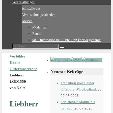
Veranstaltungen
ich stelle aus
Veranstaltungskalender
Messen
Modellbau
Bauma
iaf – Internationale Ausstellung Fahrwegtechnik
Suchen
Suchen
nach:
Start
Vorbilder
Krane
Gittermastkrane
Neueste Beiträge
Liebherr
LGD1550
Transition piece einer
von Nolte
Offshore Windkraftanlage
02.08.2026
Liebherr
Edelstahl-Kolonne als
Ladegut
26.07.2026