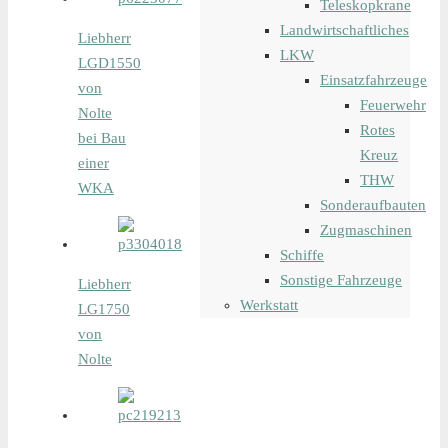
Teleskopkrane
Landwirtschaftliches
Liebherr
LKW
LGD1550
Einsatzfahrzeuge
von
Feuerwehr
Nolte
Rotes
bei Bau
Kreuz
einer
THW
WKA
Sonderaufbauten
Zugmaschinen
Schiffe
Sonstige Fahrzeuge
Liebherr
Werkstatt
LG1750
von
Nolte