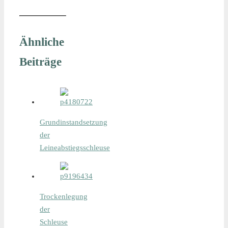
Ähnliche
Beiträge
Grundinstandsetzung
der
Grundinstandsetzung
der
Leineabstiegsschleuse
Leineabstiegsschleuse
Trockenlegung
der
Schleuse