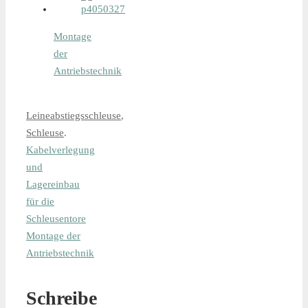
der
Montage
Antriebstechnik
der
Antriebstechnik
Leineabstiegsschleuse
,
Schleuse
.
Lieferung
Kabelverlegung
und
und
Lagereinbau
für die
Einbau
Schleusentore
Montage der
Antriebstechnik
der
Schreibe
neuen