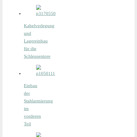
Entfernung
Kabelverlegung
und
des
Lagereinbau
für die
Stahlschotts
Schleusentore
Einbau
der
Stahlarmierung
im
vorderen
Montage
Teil