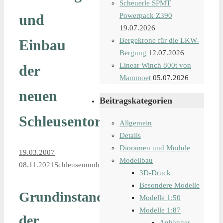
Scheuerle SPMT
und
Powerpack Z390
19.07.2026
Bergekrone für die LKW-
Einbau
Bergung
12.07.2026
Linear Winch 800t von
der
Mammoet
05.07.2026
neuen
Beitragskategorien
Schleusentore
Allgemein
Details
Dioramen und Module
19.03.2007
Modellbau
08.11.2021
Schleusenumbau
3D-Druck
Besondere Modelle
Grundinstandsetzung
Modelle 1:50
Modelle 1:87
der
Anhänger