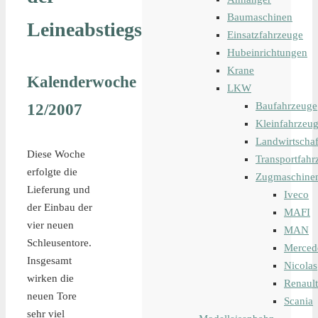
Baumaschinen
Leineabstiegsschleuse
Einsatzfahrzeuge
Hubeinrichtungen
Krane
Kalenderwoche
LKW
12/2007
Baufahrzeuge
Kleinfahrzeu
Landwirtschaf
Diese Woche
Transportfahr
erfolgte die
Zugmaschine
Lieferung und
Iveco
der Einbau der
MAFI
vier neuen
MAN
Schleusentore.
Merced
Insgesamt
Nicolas
wirken die
Renault
neuen Tore
Scania
sehr viel