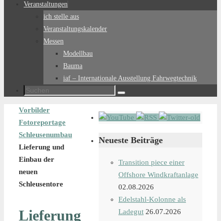
Veranstaltungen
ich stelle aus
Veranstaltungskalender
Messen
Modellbau
Bauma
iaf – Internationale Ausstellung Fahrwegtechnik
Suchen
Suchen
nach:
Start
Vorbilder
Fotoreportage
Schleusenumbau
Neueste Beiträge
Lieferung und
Einbau der
Transition piece einer
neuen
Offshore Windkraftanlage
Schleusentore
02.08.2026
Edelstahl-Kolonne als
Lieferung
Ladegut
26.07.2026