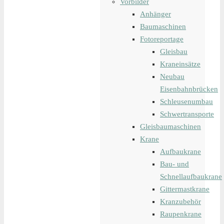
Vorbilder
Anhänger
Baumaschinen
Fotoreportage
Gleisbau
Kraneinsätze
Neubau
Eisenbahnbrücken
Schleusenumbau
Schwertransporte
Gleisbaumaschinen
Krane
Aufbaukrane
Bau- und
Schnellaufbaukrane
Gittermastkrane
Kranzubehör
Raupenkrane