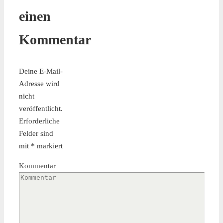
einen
Schleusentore
Kommentar
Deine E-Mail-
Adresse wird
nicht
veröffentlicht.
Erforderliche
Felder sind
Kabelverlegung
mit
*
markiert
und
Kommentar
Lagereinbau
für