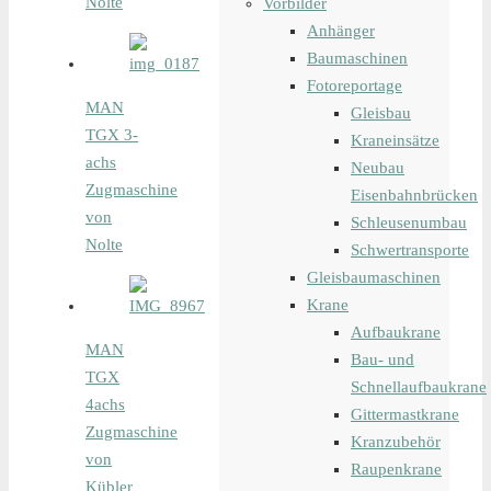
Nolte
Vorbilder
Anhänger
Baumaschinen
Fotoreportage
MAN
Gleisbau
TGX 3-
Kraneinsätze
achs
Neubau
Zugmaschine
Eisenbahnbrücken
von
Schleusenumbau
Nolte
Schwertransporte
Gleisbaumaschinen
Krane
Aufbaukrane
MAN
Bau- und
TGX
Schnellaufbaukrane
4achs
Gittermastkrane
Zugmaschine
Kranzubehör
von
Raupenkrane
Kübler