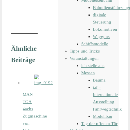
Modelleisenbahn
Bahndienstfahrzeug
digitale
Steuerung
Lokomotiven
Waggons
Schiffsmodelle
Ähnliche
Tipps und Tricks
Veranstaltungen
Beiträge
ich stelle aus
Messen
Bauma
iaf –
MAN
Internationale
TGA
Ausstellung
4achs
Fahrwegtechnik
Zugmaschine
Modellbau
von
Tag der offenen Tür