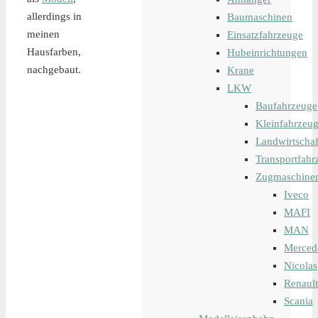
allerdings in
Baumaschinen
meinen
Einsatzfahrzeuge
Hausfarben,
Hubeinrichtungen
nachgebaut.
Krane
LKW
Baufahrzeuge
Kleinfahrzeu
Landwirtschaf
Transportfahr
Zugmaschine
Iveco
MAFI
MAN
Merced
Nicolas
Renault
Scania