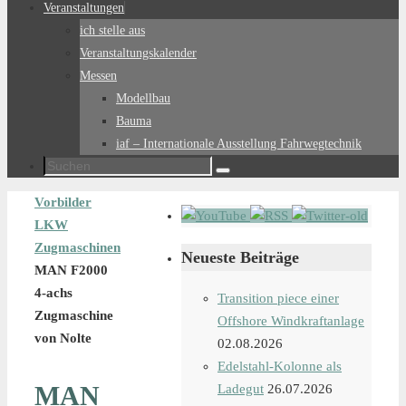
Veranstaltungen
ich stelle aus
Veranstaltungskalender
Messen
Modellbau
Bauma
iaf – Internationale Ausstellung Fahrwegtechnik
Suchen
Suchen
nach:
Start
Vorbilder
LKW
Zugmaschinen
Neueste Beiträge
MAN F2000
4-achs
Transition piece einer
Zugmaschine
Offshore Windkraftanlage
von Nolte
02.08.2026
Edelstahl-Kolonne als
MAN
Ladegut
26.07.2026