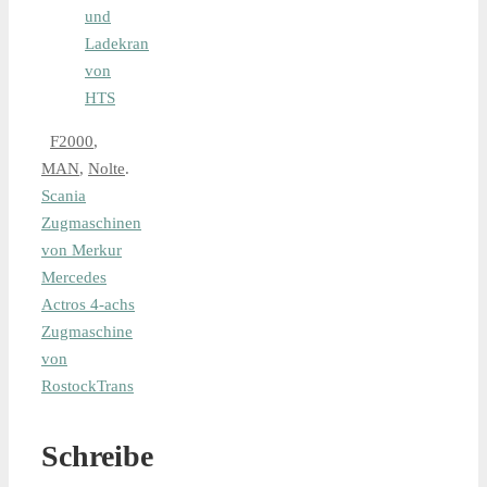
und
Ladekran
von
HTS
F2000
,
MAN
,
Nolte
.
Scania
Zugmaschinen
von Merkur
Mercedes
Actros 4-achs
Zugmaschine
von
RostockTrans
Schreibe