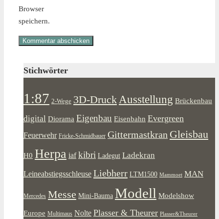
Browser
speichern.
Stichwörter
1:87
Ausstellung
3D-Druck
Brückenbau
2-Wege
Eigenbau
Evergreen
digital
Diorama
Eisenbahn
Gleisbau
Gittermastkran
Feuerwehr
Fricke-Schmidbauer
Herpa
kibri
Ladekran
iaf
H0
Ladegut
Liebherr
MAN
Leineabstiegsschleuse
LTM1500
Mammoet
Modell
Messe
Modelshow
Mini-Bauma
Mercedes
Plasser & Theurer
Europe
Nolte
Multimaus
Plasser&Theurer