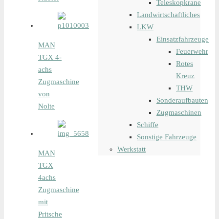
Teleskopkrane
Landwirtschaftliches
LKW
Einsatzfahrzeuge
MAN
Feuerwehr
TGX 4-
Rotes
achs
Kreuz
Zugmaschine
THW
von
Sonderaufbauten
Nolte
Zugmaschinen
Schiffe
Sonstige Fahrzeuge
Werkstatt
MAN
TGX
4achs
Zugmaschine
mit
Pritsche