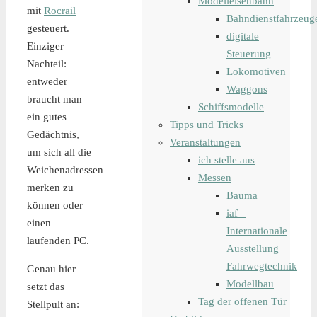
Modelleisenbahn
mit
Rocrail
Bahndienstfahrzeug
gesteuert.
digitale
Einziger
Steuerung
Nachteil:
Lokomotiven
entweder
Waggons
braucht man
Schiffsmodelle
ein gutes
Tipps und Tricks
Gedächtnis,
Veranstaltungen
um sich all die
ich stelle aus
Weichenadressen
Messen
merken zu
Bauma
können oder
iaf –
einen
Internationale
laufenden PC.
Ausstellung
Fahrwegtechnik
Genau hier
Modellbau
setzt das
Tag der offenen Tür
Stellpult an: