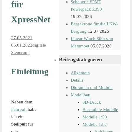
für
Scheuerle SPMT
Powerpack Z390
19.07.2026
XpressNet
Bergekrone für die LKW-
Bergung
12.07.2026
27.05.2021
Linear Winch 800t von
06.01.2022
digitale
Mammoet
05.07.2026
Steuerung
Beitragskategorien
Einleitung
Allgemein
Details
Dioramen und Module
Modellbau
Neben dem
3D-Druck
Fahrpult
habe
Besondere Modelle
ich ein
Modelle 1:50
Stellpult
für
Modelle 1:87
den
Anhänger