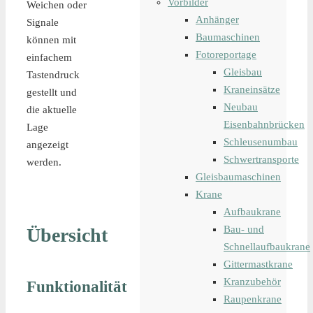
Vorbilder
Weichen oder
Anhänger
Signale
Baumaschinen
können mit
Fotoreportage
einfachem
Gleisbau
Tastendruck
Kraneinsätze
gestellt und
Neubau
die aktuelle
Eisenbahnbrücken
Lage
Schleusenumbau
angezeigt
Schwertransporte
werden.
Gleisbaumaschinen
Krane
Aufbaukrane
Bau- und
Übersicht
Schnellaufbaukrane
Gittermastkrane
Kranzubehör
Funktionalität
Raupenkrane