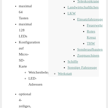
Teleskopkrane
maximal
Landwirtschaftliches
64
LKW
Tasten
Einsatzfahrzeuge
maximal
Feuerwehr
128
Rotes
LEDs
Kreuz
Konfiguration
THW
auf
Sonderaufbauten
Micro-
Zugmaschinen
SD-
Schiffe
Karte
Sonstige Fahrzeuge
Weichenbelegung
Werkstatt
LED-
Adressen
optional
4-
zeiliges,