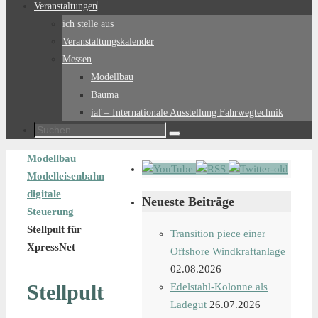
Veranstaltungen
ich stelle aus
Veranstaltungskalender
Messen
Modellbau
Bauma
iaf – Internationale Ausstellung Fahrwegtechnik
Suchen
Suchen
nach:
Start
Modellbau
Modelleisenbahn
digitale
Neueste Beiträge
Steuerung
Stellpult für
Transition piece einer
XpressNet
Offshore Windkraftanlage
02.08.2026
Stellpult
Edelstahl-Kolonne als
Ladegut
26.07.2026