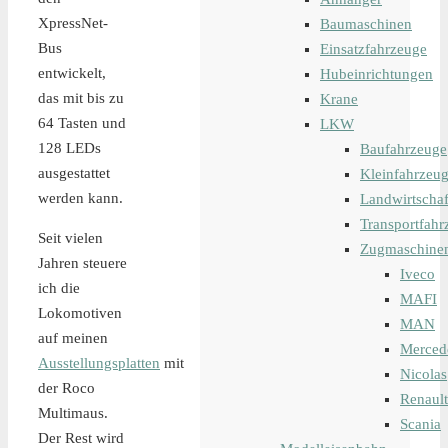
XpressNet-
Baumaschinen
Bus
Einsatzfahrzeuge
entwickelt,
Hubeinrichtungen
das mit bis zu
Krane
64 Tasten und
LKW
128 LEDs
Baufahrzeuge
ausgestattet
Kleinfahrzeu
werden kann.
Landwirtschaf
Transportfahr
Seit vielen
Zugmaschine
Jahren steuere
Iveco
ich die
MAFI
Lokomotiven
MAN
auf meinen
Merced
Ausstellungsplatten
mit
Nicolas
der Roco
Renault
Multimaus.
Scania
Der Rest wird