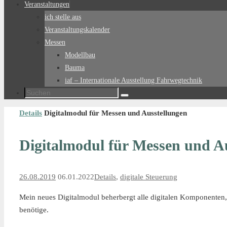
Veranstaltungen
ich stelle aus
Veranstaltungskalender
Messen
Modellbau
Bauma
iaf – Internationale Ausstellung Fahrwegtechnik
Suchen
Suchen
nach:
Start
Details
Digitalmodul für Messen und Ausstellungen
Digitalmodul für Messen und A
26.08.2019
06.01.2022
Details
,
digitale Steuerung
Mein neues Digitalmodul beherbergt alle digitalen Komponenten, 
benötige.