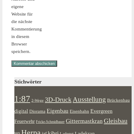
eigene
Website für
die nächste
Kommentierung
in diesem
Browser
speichern.
Stichwörter
1:87
Ausstellung
3D-Druck
Brückenbau
2-Wege
Eigenbau
Evergreen
digital
Diorama
Eisenbahn
Gleisbau
Gittermastkran
Feuerwehr
Fricke-Schmidbauer
Herpa
kibri
Ladekran
iaf
H0
Ladegut