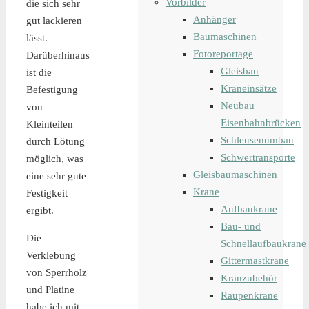
Vorbilder
die sich sehr
Anhänger
gut lackieren
Baumaschinen
lässt.
Fotoreportage
Darüberhinaus
Gleisbau
ist die
Kraneinsätze
Befestigung
Neubau
von
Eisenbahnbrücken
Kleinteilen
Schleusenumbau
durch Lötung
Schwertransporte
möglich, was
Gleisbaumaschinen
eine sehr gute
Krane
Festigkeit
Aufbaukrane
ergibt.
Bau- und
Die
Schnellaufbaukrane
Verklebung
Gittermastkrane
von Sperrholz
Kranzubehör
und Platine
Raupenkrane
habe ich mit