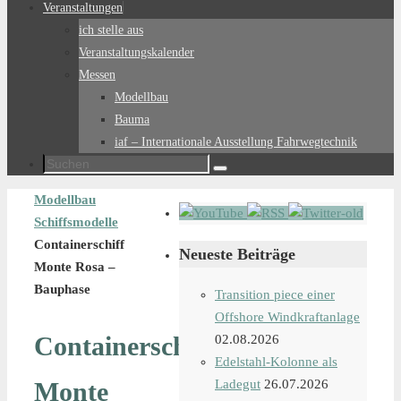
Veranstaltungen
ich stelle aus
Veranstaltungskalender
Messen
Modellbau
Bauma
iaf – Internationale Ausstellung Fahrwegtechnik
Suchen
Suchen
nach:
Start
Modellbau
Schiffsmodelle
Containerschiff
Neueste Beiträge
Monte Rosa –
Bauphase
Transition piece einer
Offshore Windkraftanlage
Containerschiff
02.08.2026
Edelstahl-Kolonne als
Monte
Ladegut
26.07.2026