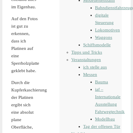
Modelleisenbahn
im Eigenbau.
Bahndienstfahrzeug
digitale
Auf den Fotos
Steuerung
ist gut zu
Lokomotiven
erkennen,
Waggons
dass ich
Schiffsmodelle
Platinen auf
Tipps und Tricks
eine
Veranstaltungen
Sperrholzplatte
ich stelle aus
geklebt habe.
Messen
Bauma
Durch die
iaf –
Kupferkaschierung
Internationale
der Platinen
Ausstellung
ergibt sich
Fahrwegtechnik
eine absolut
Modellbau
plane
Tag der offenen Tür
Oberfläche,