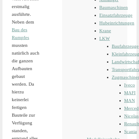
erstmalig
Baumaschinen
ausführte.
Einsatzfahrzeuge
Neben dem
Hubeinrichtungen
Bau des
Krane
Rumpfes
LKW
mussten
Baufahrzeuge
natürlich auch
Kleinfahrzeu
die ganzen
Landwirtschaf
Aufbauten
Transportfahr
gebaut
Zugmaschine
werden. Da
Iveco
hierzu
MAFI
keinerlei
MAN
fertigen
Merced
Bauteile zur
Nicolas
Verfügung
Renault
standen,
Scania
entstand alles