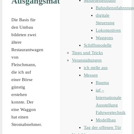
Ausgangsmaterial
Modelleisenbahn
Bahndienstfahrzeug
digitale
Die Basis für
Steuerung
den Umbau
Lokomotiven
bildeten zwei
Waggons
ältere
Schiffsmodelle
Restaurantwagen
Tipps und Tricks
von
Veranstaltungen
Fleischmann,
ich stelle aus
die ich auf
Messen
einer Börse
Bauma
günstig
iaf –
erstehen
Internationale
konnte. Der
Ausstellung
eine Waggon
Fahrwegtechnik
hat einen
Modellbau
Stromabnehmer.
Tag der offenen Tür