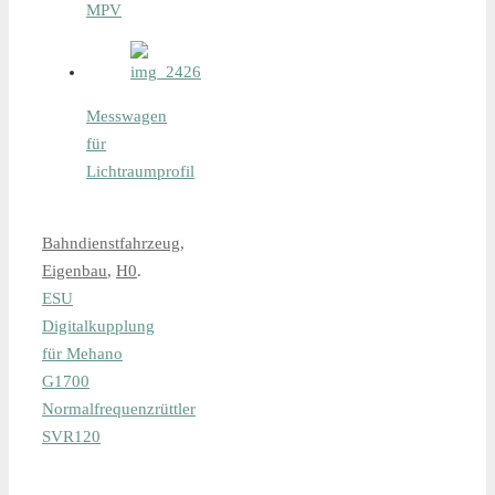
MPV
Messwagen
für
Lichtraumprofil
Bahndienstfahrzeug
,
Eigenbau
,
H0
.
ESU
Digitalkupplung
für Mehano
G1700
Normalfrequenzrüttler
SVR120