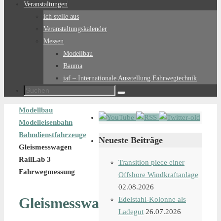
Veranstaltungen
ich stelle aus
Veranstaltungskalender
Messen
Modellbau
Bauma
iaf – Internationale Ausstellung Fahrwegtechnik
Suchen
Suchen
nach:
Start
Modellbau
Modelleisenbahn
Bahndienstfahrzeuge
Neueste Beiträge
Gleismesswagen
RailLab 3
Transition piece einer
Fahrwegmessung
Offshore Windkraftanlage
02.08.2026
Gleismesswagen
Edelstahl-Kolonne als
Ladegut
26.07.2026