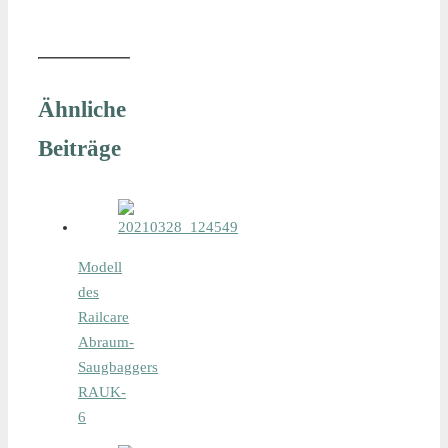
Ähnliche
Beiträge
Modell
des
Railcare
Abraum-
Saugbaggers
RAUK-
6