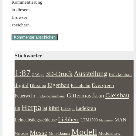
Kommentierung
in diesem
Browser
speichern.
Stichwörter
1:87
Ausstellung
3D-Druck
Brückenbau
2-Wege
Eigenbau
Evergreen
digital
Diorama
Eisenbahn
Gleisbau
Gittermastkran
Feuerwehr
Fricke-Schmidbauer
Herpa
kibri
Ladekran
iaf
H0
Ladegut
Liebherr
MAN
Leineabstiegsschleuse
LTM1500
Mammoet
Modell
Messe
Modelshow
Mini-Bauma
Mercedes