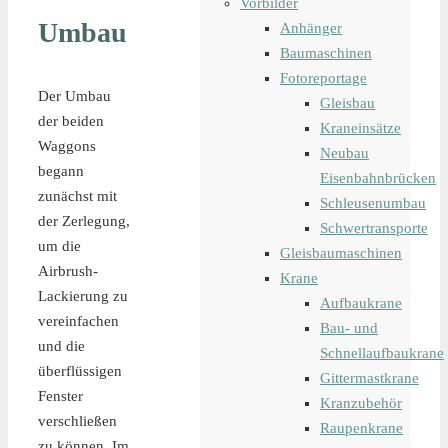
Vorbilder
Umbau
Anhänger
Baumaschinen
Fotoreportage
Der Umbau
Gleisbau
der beiden
Kraneinsätze
Waggons
Neubau
begann
Eisenbahnbrücken
zunächst mit
Schleusenumbau
der Zerlegung,
Schwertransporte
um die
Gleisbaumaschinen
Airbrush-
Krane
Lackierung zu
Aufbaukrane
vereinfachen
Bau- und
und die
Schnellaufbaukrane
überflüssigen
Gittermastkrane
Fenster
Kranzubehör
verschließen
Raupenkrane
zu können. Im