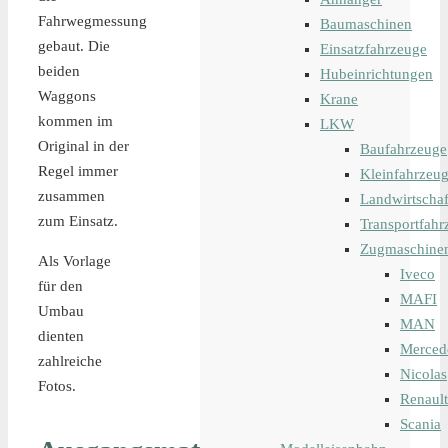
Fahrwegmessung
Baumaschinen
gebaut. Die
Einsatzfahrzeuge
beiden
Hubeinrichtungen
Waggons
Krane
kommen im
LKW
Original in der
Baufahrzeuge
Regel immer
Kleinfahrzeu
zusammen
Landwirtschaf
zum Einsatz.
Transportfahr
Zugmaschine
Als Vorlage
Iveco
für den
MAFI
Umbau
MAN
dienten
Merced
zahlreiche
Nicolas
Fotos.
Renault
Scania