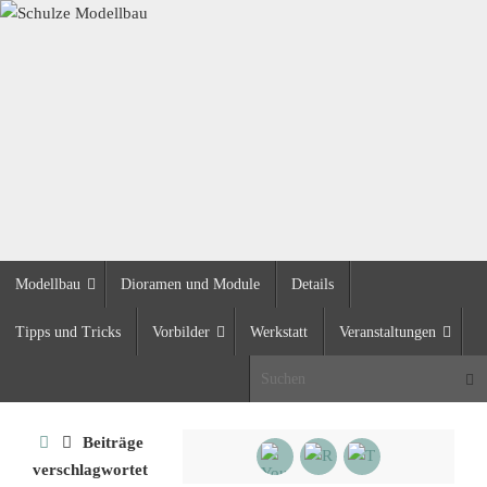
Zum
Inhalt
springen
Zum
Modellbau
Dioramen und Module
Details
Inhalt
springen
Tipps und Tricks
Vorbilder
Werkstatt
Veranstaltungen
Suc
Start
Beiträge
verschlagwortet