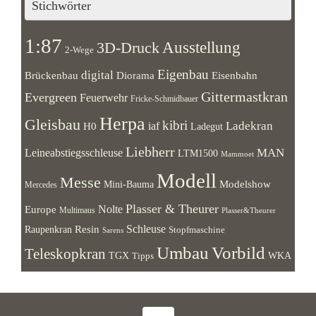
Stichwörter
1:87
Ausstellung
3D-Druck
2-Wege
Eigenbau
digital
Brückenbau
Diorama
Eisenbahn
Gittermastkran
Evergreen
Feuerwehr
Fricke-Schmidbauer
Herpa
Gleisbau
kibri
Ladekran
iaf
H0
Ladegut
Liebherr
MAN
Leineabstiegsschleuse
LTM1500
Mammoet
Modell
Messe
Modelshow
Mini-Bauma
Mercedes
Plasser & Theurer
Europe
Nolte
Multimaus
Plasser&Theurer
Resin
Schleuse
Raupenkran
Stopfmaschine
Sarens
Umbau
Vorbild
Teleskopkran
WKA
TGX
Tipps