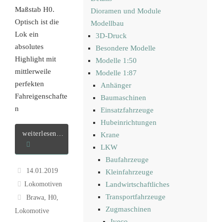
Maßstab H0.
Dioramen und Module
Optisch ist die
Modellbau
Lok ein
3D-Druck
absolutes
Besondere Modelle
Highlight mit
Modelle 1:50
mittlerweile
Modelle 1:87
perfekten
Anhänger
Fahreigenschafte
Baumaschinen
n
Einsatzfahrzeuge
Hubeinrichtungen
weiterlesen…
Krane
LKW
Baufahrzeuge
14.01.2019
Kleinfahrzeuge
Lokomotiven
Landwirtschaftliches
Transportfahrzeuge
Brawa
,
H0
,
Zugmaschinen
Lokomotive
Iveco