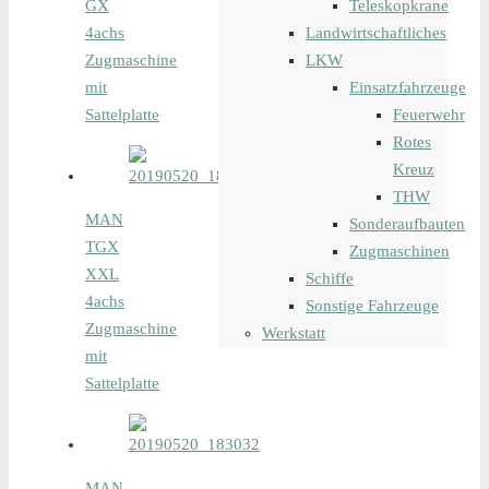
Teleskopkrane
GX
Landwirtschaftliches
4achs
LKW
Zugmaschine
Einsatzfahrzeuge
mit
Feuerwehr
Sattelplatte
Rotes
Kreuz
THW
MAN
Sonderaufbauten
TGX
Zugmaschinen
XXL
Schiffe
4achs
Sonstige Fahrzeuge
Zugmaschine
Werkstatt
mit
Sattelplatte
MAN