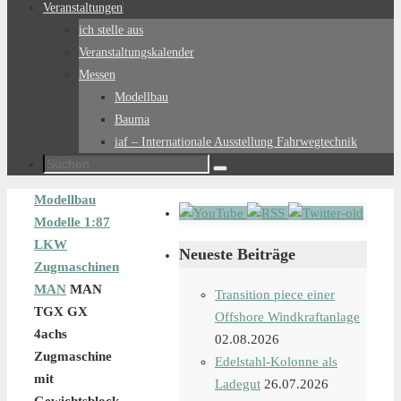
Veranstaltungen
ich stelle aus
Veranstaltungskalender
Messen
Modellbau
Bauma
iaf – Internationale Ausstellung Fahrwegtechnik
Suchen
Suchen
nach:
Start
Modellbau
Modelle 1:87
LKW
Neueste Beiträge
Zugmaschinen
MAN
MAN
Transition piece einer
TGX GX
Offshore Windkraftanlage
4achs
02.08.2026
Zugmaschine
Edelstahl-Kolonne als
mit
Ladegut
26.07.2026