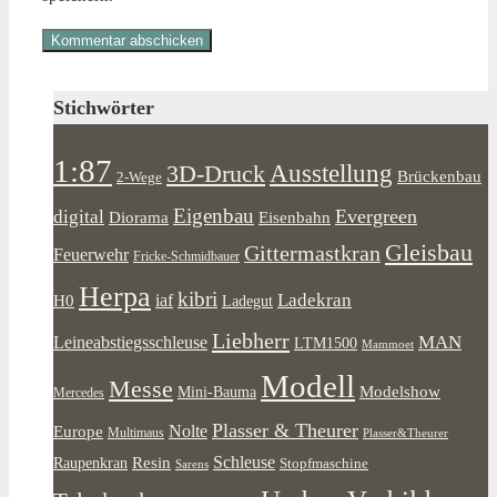
Stichwörter
1:87
Ausstellung
3D-Druck
Brückenbau
2-Wege
Eigenbau
Evergreen
digital
Diorama
Eisenbahn
Gleisbau
Gittermastkran
Feuerwehr
Fricke-Schmidbauer
Herpa
kibri
Ladekran
iaf
H0
Ladegut
Liebherr
MAN
Leineabstiegsschleuse
LTM1500
Mammoet
Modell
Messe
Modelshow
Mini-Bauma
Mercedes
Plasser & Theurer
Europe
Nolte
Multimaus
Plasser&Theurer
Resin
Schleuse
Raupenkran
Stopfmaschine
Sarens