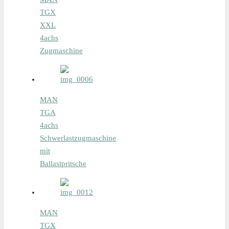
TGX
XXL
4achs
Zugmaschine
MAN
TGA
4achs
Schwerlastzugmaschine
mit
Ballastpritsche
MAN
TGX