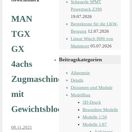
Gewichtsblock
Scheuerle SPMT
Powerpack Z390
MAN
19.07.2026
Bergekrone für die LKW-
TGX
Bergung
12.07.2026
Linear Winch 800t von
Mammoet
05.07.2026
GX
Beitragskategorien
4achs
Allgemein
Zugmaschine
Details
Dioramen und Module
mit
Modellbau
3D-Druck
Gewichtsblock
Besondere Modelle
Modelle 1:50
Modelle 1:87
08.11.2021
Anhänger