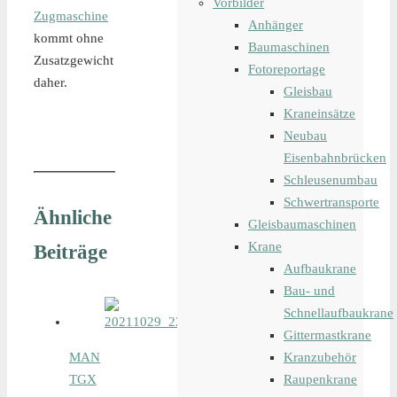
Vorbilder
Zugmaschine
Anhänger
kommt ohne
Baumaschinen
Zusatzgewicht
Fotoreportage
daher.
Gleisbau
Kraneinsätze
Neubau
Eisenbahnbrücken
Schleusenumbau
Schwertransporte
Ähnliche
Gleisbaumaschinen
Krane
Beiträge
Aufbaukrane
Bau- und
Schnellaufbaukrane
Gittermastkrane
Kranzubehör
MAN
Raupenkrane
TGX