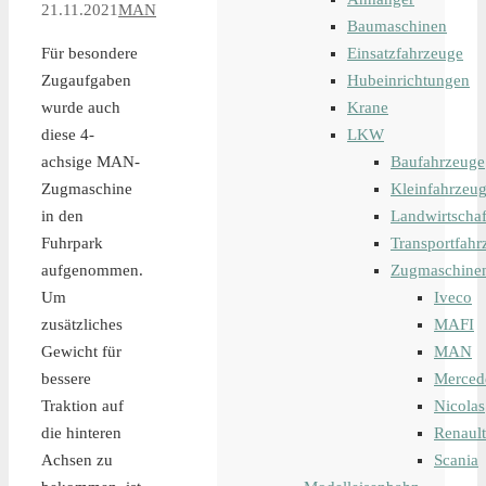
21.11.2021
MAN
Baumaschinen
Für besondere
Einsatzfahrzeuge
Zugaufgaben
Hubeinrichtungen
wurde auch
Krane
diese 4-
LKW
achsige MAN-
Baufahrzeuge
Zugmaschine
Kleinfahrzeu
in den
Landwirtschaf
Fuhrpark
Transportfahr
aufgenommen.
Zugmaschine
Um
Iveco
zusätzliches
MAFI
Gewicht für
MAN
bessere
Merced
Traktion auf
Nicolas
die hinteren
Renault
Achsen zu
Scania