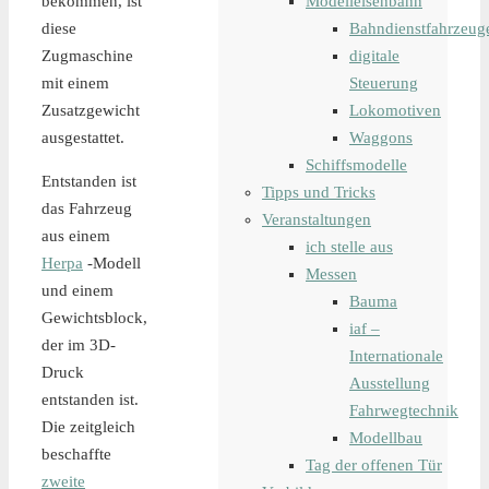
bekommen, ist
Modelleisenbahn
diese
Bahndienstfahrzeug
Zugmaschine
digitale
mit einem
Steuerung
Zusatzgewicht
Lokomotiven
ausgestattet.
Waggons
Schiffsmodelle
Entstanden ist
Tipps und Tricks
das Fahrzeug
Veranstaltungen
aus einem
ich stelle aus
Herpa
-Modell
Messen
und einem
Bauma
Gewichtsblock,
iaf –
der im 3D-
Internationale
Druck
Ausstellung
entstanden ist.
Fahrwegtechnik
Die zeitgleich
Modellbau
beschaffte
Tag der offenen Tür
zweite