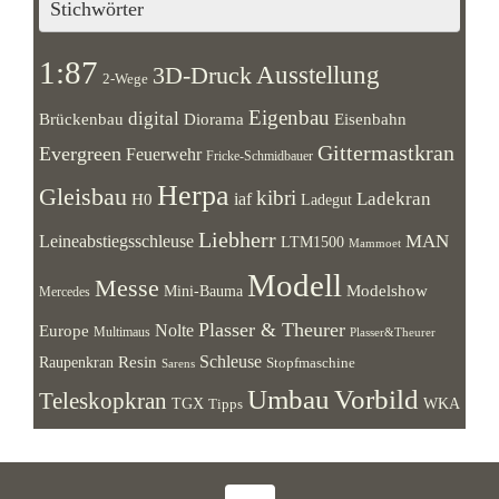
Stichwörter
1:87
Ausstellung
3D-Druck
2-Wege
Eigenbau
digital
Brückenbau
Diorama
Eisenbahn
Gittermastkran
Evergreen
Feuerwehr
Fricke-Schmidbauer
Herpa
Gleisbau
kibri
Ladekran
iaf
H0
Ladegut
Liebherr
MAN
Leineabstiegsschleuse
LTM1500
Mammoet
Modell
Messe
Modelshow
Mini-Bauma
Mercedes
Plasser & Theurer
Europe
Nolte
Multimaus
Plasser&Theurer
Resin
Schleuse
Raupenkran
Stopfmaschine
Sarens
Umbau
Vorbild
Teleskopkran
WKA
TGX
Tipps