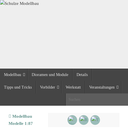
Zum
Inhalt
springen
Zum
Modellbau
Dioramen und Module
Details
Inhalt
springen
Tipps und Tricks
Vorbilder
Werkstatt
Veranstaltungen
S
Start
Modellbau
Modelle 1:87