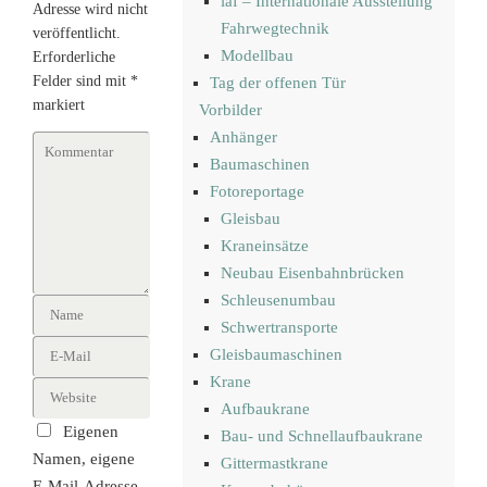
iaf – Internationale Ausstellung
Adresse wird nicht
Fahrwegtechnik
veröffentlicht.
Modellbau
Erforderliche
Felder sind mit
*
Tag der offenen Tür
markiert
Vorbilder
Anhänger
Baumaschinen
Fotoreportage
Gleisbau
Kraneinsätze
Neubau Eisenbahnbrücken
Schleusenumbau
Schwertransporte
Gleisbaumaschinen
Krane
Aufbaukrane
Eigenen
Bau- und Schnellaufbaukrane
Namen, eigene
Gittermastkrane
E-Mail-Adresse