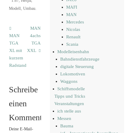
1:87
,
Herpa
,
MAFI
Modell
,
Umbau
.
MAN
Mercedes
MAN
Nicolas
MAN
4achs
Renault
TGA
TGA
Scania
XL mit
XXL
Modelleisenbahn
kurzem
Bahndienstfahrzeuge
Radstand
digitale Steuerung
Lokomotiven
Waggons
Schreibe
Schiffsmodelle
Tipps und Tricks
einen
Veranstaltungen
ich stelle aus
Kommentar
Messen
Bauma
Deine E-Mail-