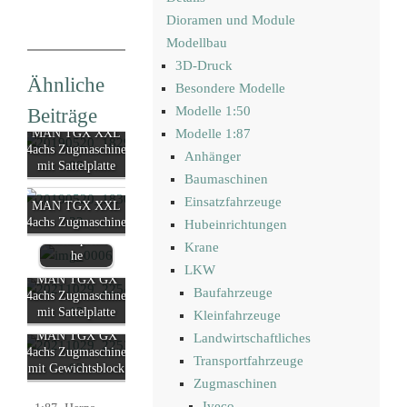
Dioramen und Module
Modellbau
3D-Druck
Ähnliche
Besondere Modelle
Beiträge
Modelle 1:50
MAN TGX XXL
Modelle 1:87
4achs Zugmaschine
Anhänger
MAN TGA
mit Sattelplatte
4achs
Baumaschinen
Schwerlastzu
Einsatzfahrzeuge
MAN TGX XXL
gmaschine
4achs Zugmaschine
mit
Hubeinrichtungen
Ballastpritsc
Krane
he
LKW
MAN TGX GX
Baufahrzeuge
4achs Zugmaschine
mit Sattelplatte
Kleinfahrzeuge
MAN TGX GX
Landwirtschaftliches
4achs Zugmaschine
Transportfahrzeuge
mit Gewichtsblock
Zugmaschinen
Iveco