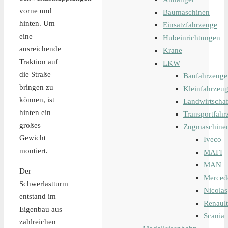
vorne und
Baumaschinen
hinten. Um
Einsatzfahrzeuge
eine
Hubeinrichtungen
ausreichende
Krane
Traktion auf
LKW
die Straße
Baufahrzeuge
bringen zu
Kleinfahrzeu
können, ist
Landwirtschaf
hinten ein
Transportfahr
großes
Zugmaschine
Gewicht
Iveco
montiert.
MAFI
MAN
Der
Merced
Schwerlastturm
Nicolas
entstand im
Renault
Eigenbau aus
Scania
zahlreichen