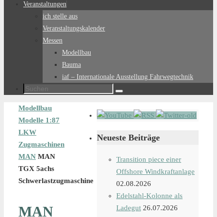
Veranstaltungen
ich stelle aus
Veranstaltungskalender
Messen
Modellbau
Bauma
iaf – Internationale Ausstellung Fahrwegtechnik
Suchen
Suchen
nach:
Start
Modellbau
Modelle 1:87
LKW
Neueste Beiträge
Zugmaschinen
MAN
MAN
Transition piece einer
TGX 5achs
Offshore Windkraftanlage
Schwerlastzugmaschine
02.08.2026
Edelstahl-Kolonne als
MAN
Ladegut
26.07.2026