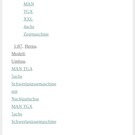
MAN
TGX
XXL
4achs
Zugmaschine
1:87
,
Herpa
,
Modell
,
Umbau
.
MAN TGA
5achs
Schwerlastzugmaschine
mit
Nachlaufachse
MAN TGX
5achs
Schwerlastzugmaschine