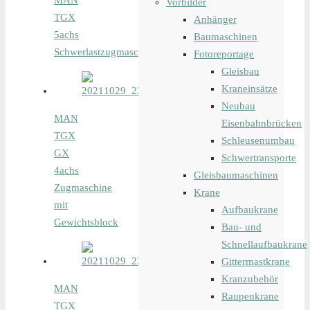
MAN
Vorbilder
TGX
Anhänger
5achs
Baumaschinen
Schwerlastzugmaschine
Fotoreportage
Gleisbau
Kraneinsätze
Neubau
MAN
Eisenbahnbrücken
TGX
Schleusenumbau
GX
Schwertransporte
4achs
Gleisbaumaschinen
Zugmaschine
Krane
mit
Aufbaukrane
Gewichtsblock
Bau- und
Schnellaufbaukrane
Gittermastkrane
Kranzubehör
MAN
Raupenkrane
TGX