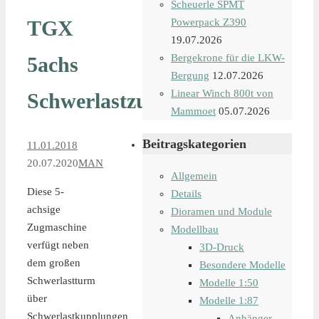
Scheuerle SPMT
TGX
Powerpack Z390
19.07.2026
Bergekrone für die LKW-
5achs
Bergung
12.07.2026
Linear Winch 800t von
Schwerlastzugmaschine
Mammoet
05.07.2026
Beitragskategorien
11.01.2018
20.07.2020
MAN
Allgemein
Diese 5-
Details
achsige
Dioramen und Module
Zugmaschine
Modellbau
verfügt neben
3D-Druck
dem großen
Besondere Modelle
Schwerlastturm
Modelle 1:50
über
Modelle 1:87
Schwerlastkupplungen
Anhänger