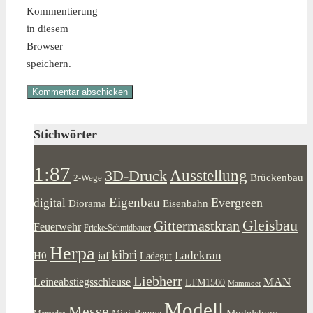
Kommentierung
in diesem
Browser
speichern.
Stichwörter
1:87
Ausstellung
3D-Druck
Brückenbau
2-Wege
Eigenbau
Evergreen
digital
Diorama
Eisenbahn
Gleisbau
Gittermastkran
Feuerwehr
Fricke-Schmidbauer
Herpa
kibri
Ladekran
iaf
H0
Ladegut
Liebherr
MAN
Leineabstiegsschleuse
LTM1500
Mammoet
Modell
Messe
Modelshow
Mini-Bauma