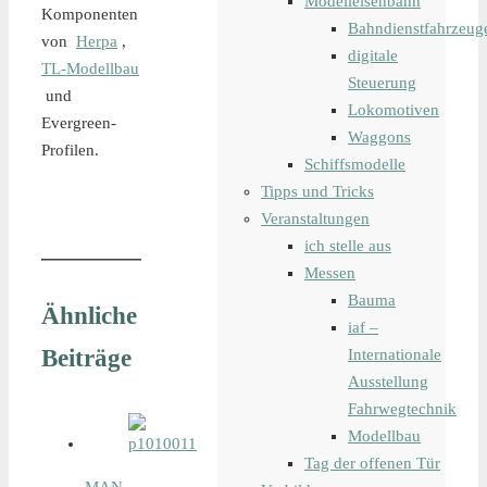
Modelleisenbahn
Komponenten
Bahndienstfahrzeug
von
Herpa
,
digitale
TL-Modellbau
Steuerung
und
Lokomotiven
Evergreen-
Waggons
Profilen.
Schiffsmodelle
Tipps und Tricks
Veranstaltungen
ich stelle aus
Messen
Bauma
Ähnliche
iaf –
Beiträge
Internationale
Ausstellung
Fahrwegtechnik
Modellbau
Tag der offenen Tür