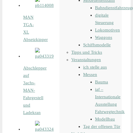
Modelleisenbahn
Bahndienstfahrzeug
digitale
MAN
Steuerung
TGA-
Lokomotiven
XL
Waggons
Absetzkipper
Schiffsmodelle
Tipps und Tricks
Veranstaltungen
ich stelle aus
Abschlepper
Messen
auf
Bauma
3achs-
iaf –
MAN-
Internationale
Fahrgestell
Ausstellung
und
Fahrwegtechnik
Ladekran
Modellbau
Tag der offenen Tür