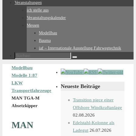
Veranstaltungen
ich stelle aus
Veranstaltungskalender
Messen
Modellbau
Bauma
iaf – Internationale Ausstellung Fahrwegtechnik
Suchen
Suchen
nach:
Start
Modellbau
Modelle 1:87
LKW
Neueste Beiträge
Transportfahrzeuge
MAN TGA-M
Transition piece einer
Absetzkipper
Offshore Windkraftanlage
02.08.2026
MAN
Edelstahl-Kolonne als
Ladegut
26.07.2026