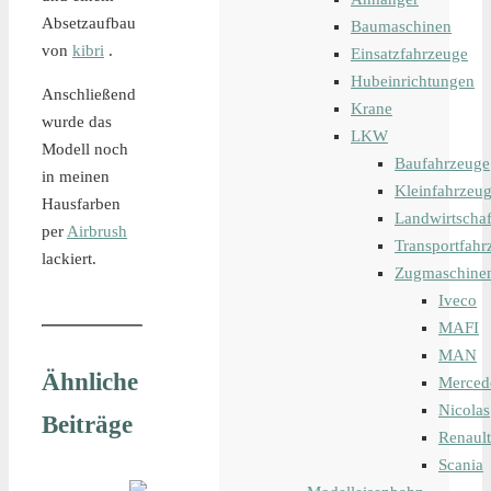
Absetzaufbau
Baumaschinen
von
kibri
.
Einsatzfahrzeuge
Hubeinrichtungen
Anschließend
Krane
wurde das
LKW
Modell noch
Baufahrzeuge
in meinen
Kleinfahrzeu
Hausfarben
Landwirtschaf
per
Airbrush
Transportfahr
lackiert.
Zugmaschine
Iveco
MAFI
MAN
Ähnliche
Merced
Nicolas
Beiträge
Renault
Scania