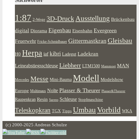
1:87
Ausstellung
3D-Druck
Brückenbau
2-Wege
Eigenbau
Evergreen
digital
Diorama
Eisenbahn
Gleisbau
Gittermastkran
Feuerwehr
Fricke-Schmidbauer
Herpa
kibri
Ladekran
iaf
H0
Ladegut
Liebherr
MAN
Leineabstiegsschleuse
LTM1500
Mammoet
Modell
Messe
Modelshow
Mini-Bauma
Mercedes
Plasser & Theurer
Europe
Nolte
Multimaus
Plasser&Theurer
Resin
Schleuse
Raupenkran
Stopfmaschine
Sarens
Umbau
Vorbild
Teleskopkran
WKA
TGX
Tipps
(c) 2000-2025 Andreas Schulze