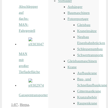
Vorbilder
Abschlepper
Anhänger
auf
Baumaschinen
4achs-
Fotoreportage
MAN-
Gleisbau
Fahrgestell
Kraneinsätze
Neubau
Eisenbahnbrücken
Schleusenumbau
MAN
Schwertransporte
mit
Gleisbaumaschinen
großer
Krane
Tiefladefläche
Aufbaukrane
Bau- und
Schnellaufbaukrane
Gittermastkrane
Garagentransporter
Kranzubehör
Raupenkrane
1:87
,
Herpa
,