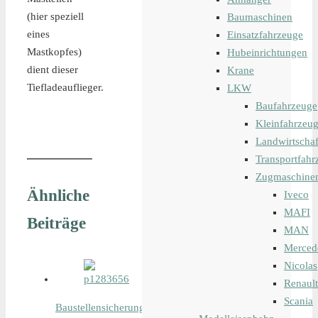
(hier speziell
Baumaschinen
eines
Einsatzfahrzeuge
Mastkopfes)
Hubeinrichtungen
dient dieser
Krane
Tiefladeauflieger.
LKW
Baufahrzeuge
Kleinfahrzeu
Landwirtschaf
Transportfahr
Zugmaschine
Ähnliche
Iveco
MAFI
Beiträge
MAN
Merced
Nicolas
Renault
Scania
Baustellensicherungsanhänger