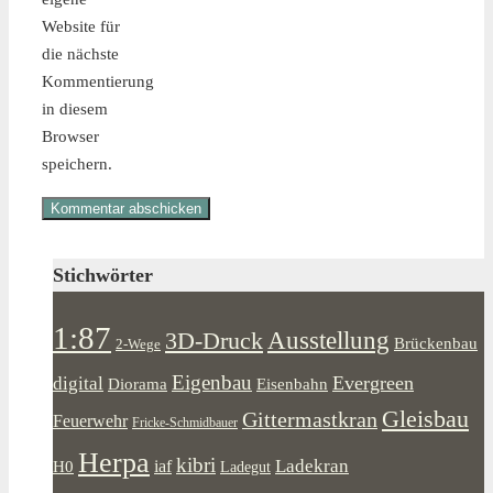
Website für
die nächste
Kommentierung
in diesem
Browser
speichern.
Stichwörter
1:87
Ausstellung
3D-Druck
Brückenbau
2-Wege
Eigenbau
Evergreen
digital
Diorama
Eisenbahn
Gleisbau
Gittermastkran
Feuerwehr
Fricke-Schmidbauer
Herpa
kibri
Ladekran
iaf
H0
Ladegut