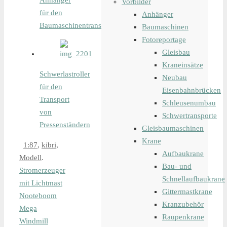
Anhänger
Vorbilder
für den
Anhänger
Baumaschinentransport
Baumaschinen
Fotoreportage
Gleisbau
Kraneinsätze
Schwerlastroller
Neubau
für den
Eisenbahnbrücken
Transport
Schleusenumbau
von
Schwertransporte
Pressenständern
Gleisbaumaschinen
Krane
1:87
,
kibri
,
Aufbaukrane
Modell
.
Bau- und
Stromerzeuger
Schnellaufbaukrane
mit Lichtmast
Gittermastkrane
Nooteboom
Kranzubehör
Mega
Raupenkrane
Windmill