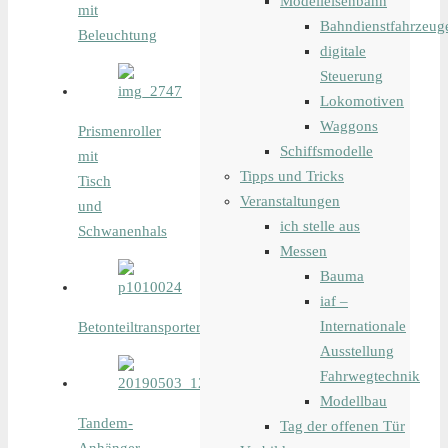
Modelleisenbahn
mit
Bahndienstfahrzeug
Beleuchtung
digitale
Steuerung
Lokomotiven
Waggons
Prismenroller
Schiffsmodelle
mit
Tipps und Tricks
Tisch
Veranstaltungen
und
ich stelle aus
Schwanenhals
Messen
Bauma
iaf –
Internationale
Betonteiltransporter
Ausstellung
Fahrwegtechnik
Modellbau
Tandem-
Tag der offenen Tür