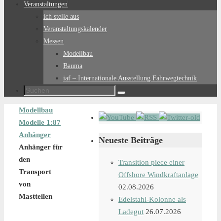
Veranstaltungen
ich stelle aus
Veranstaltungskalender
Messen
Modellbau
Bauma
iaf – Internationale Ausstellung Fahrwegtechnik
Suchen
Suchen
nach:
Start
Modellbau
Modelle 1:87
Anhänger
Neueste Beiträge
Anhänger für
den
Transition piece einer
Transport
Offshore Windkraftanlage
von
02.08.2026
Mastteilen
Edelstahl-Kolonne als
Ladegut
26.07.2026