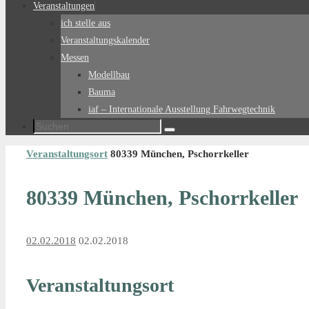
Veranstaltungen
ich stelle aus
Veranstaltungskalender
Messen
Modellbau
Bauma
iaf – Internationale Ausstellung Fahrwegtechnik
Suchen
Suchen
nach:
Start
Veranstaltungsort
80339 München, Pschorrkeller
80339 München, Pschorrkeller
02.02.2018
02.02.2018
Veranstaltungsort