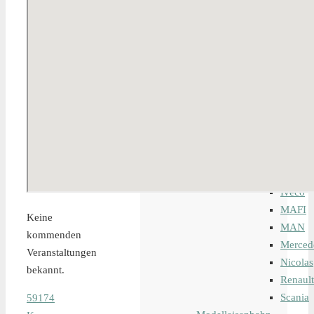
Baumaschinen
Einsatzfahrzeuge
Hubeinrichtungen
Krane
LKW
Baufahrzeuge
Kleinfahrzeu
Landwirtschaf
Transportfahr
Zugmaschine
Iveco
MAFI
Keine
MAN
kommenden
Merced
Veranstaltungen
Nicolas
bekannt.
Renault
Scania
59174