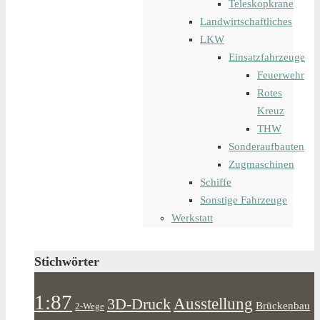
Teleskopkrane
Landwirtschaftliches
LKW
Einsatzfahrzeuge
Feuerwehr
Rotes
Kreuz
THW
Sonderaufbauten
Zugmaschinen
Schiffe
Sonstige Fahrzeuge
Werkstatt
Stichwörter
1:87
Ausstellung
3D-Druck
Brückenbau
2-Wege