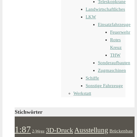
Teleskopkrane
Landwirtschaftliches
LKW
Einsatzfahrzeuge
Feuerwehr
Rotes
Kreuz
THW
Sonderaufbauten
Zugmaschinen
Schiffe
Sonstige Fahrzeuge
Werkstatt
Stichwörter
1:87
Ausstellung
3D-Druck
Brückenbau
2-Wege