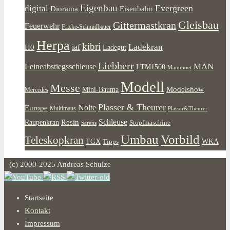
Eigenbau
Evergreen
digital
Diorama
Eisenbahn
Gleisbau
Gittermastkran
Feuerwehr
Fricke-Schmidbauer
Herpa
kibri
Ladekran
iaf
H0
Ladegut
Liebherr
MAN
Leineabstiegsschleuse
LTM1500
Mammoet
Modell
Messe
Modelshow
Mini-Bauma
Mercedes
Plasser & Theurer
Europe
Nolte
Multimaus
Plasser&Theurer
Resin
Schleuse
Raupenkran
Stopfmaschine
Sarens
Umbau
Vorbild
Teleskopkran
WKA
TGX
Tipps
(c) 2000-2025 Andreas Schulze
Startseite
Kontakt
Impressum