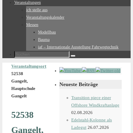
Veranstaltungen
ich stelle aus
Veranstaltungskalender
Messen
Modellbau
Bauma
iaf – Internationale Ausstellung Fahrwegtechnik
Suchen
Suchen
nach:
Start
Veranstaltungsort
52538
Gangelt,
Neueste Beiträge
Hauptschule
Gangelt
Transition piece einer
Offshore Windkraftanlage
52538
02.08.2026
Edelstahl-Kolonne als
Gangelt,
Ladegut
26.07.2026