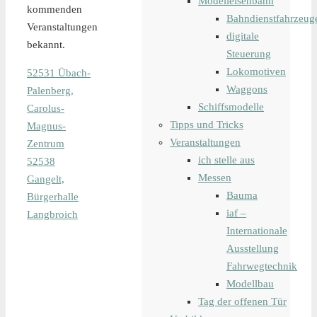
Modelleisenbahn
kommenden
Bahndienstfahrzeug
Veranstaltungen
digitale
bekannt.
Steuerung
Lokomotiven
52531 Übach-
Waggons
Palenberg,
Schiffsmodelle
Carolus-
Tipps und Tricks
Magnus-
Veranstaltungen
Zentrum
ich stelle aus
52538
Messen
Gangelt,
Bauma
Bürgerhalle
iaf –
Langbroich
Internationale
Ausstellung
Fahrwegtechnik
Modellbau
Tag der offenen Tür