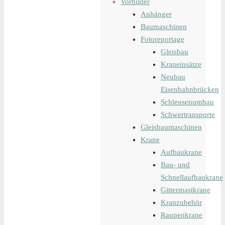
Vorbilder
Anhänger
Baumaschinen
Fotoreportage
Gleisbau
Kraneinsätze
Neubau
Eisenbahnbrücken
Schleusenumbau
Schwertransporte
Gleisbaumaschinen
Krane
Aufbaukrane
Bau- und
Schnellaufbaukrane
Gittermastkrane
Kranzubehör
Raupenkrane