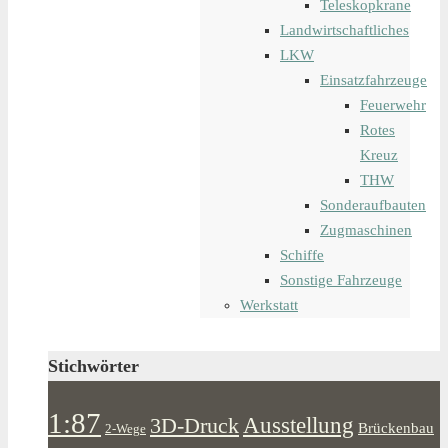
Teleskopkrane
Landwirtschaftliches
LKW
Einsatzfahrzeuge
Feuerwehr
Rotes
Kreuz
THW
Sonderaufbauten
Zugmaschinen
Schiffe
Sonstige Fahrzeuge
Werkstatt
Stichwörter
1:87
Ausstellung
3D-Druck
Brückenbau
2-Wege