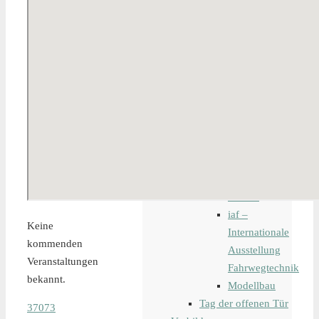
Modelleisenbahn
Bahndienstfahrzeug
digitale
Steuerung
Lokomotiven
Waggons
Schiffsmodelle
Tipps und Tricks
Veranstaltungen
ich stelle aus
Messen
Bauma
iaf –
Keine
Internationale
kommenden
Ausstellung
Veranstaltungen
Fahrwegtechnik
bekannt.
Modellbau
Tag der offenen Tür
37073