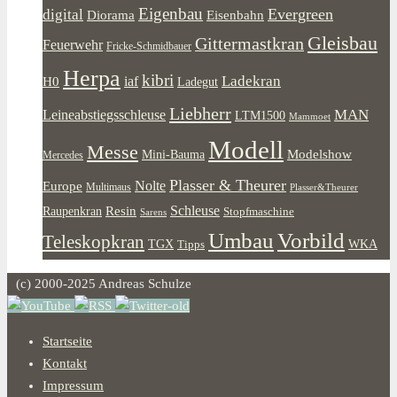
Eigenbau
Evergreen
digital
Diorama
Eisenbahn
Gleisbau
Gittermastkran
Feuerwehr
Fricke-Schmidbauer
Herpa
kibri
Ladekran
iaf
H0
Ladegut
Liebherr
MAN
Leineabstiegsschleuse
LTM1500
Mammoet
Modell
Messe
Modelshow
Mini-Bauma
Mercedes
Plasser & Theurer
Europe
Nolte
Multimaus
Plasser&Theurer
Resin
Schleuse
Raupenkran
Stopfmaschine
Sarens
Umbau
Vorbild
Teleskopkran
WKA
TGX
Tipps
(c) 2000-2025 Andreas Schulze
Startseite
Kontakt
Impressum