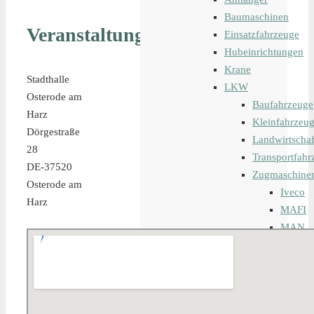
Baumaschinen
Veranstaltungsort
Einsatzfahrzeuge
Hubeinrichtungen
Krane
Stadthalle
LKW
Osterode am
Baufahrzeuge
Harz
Kleinfahrzeu
Dörgestraße
Landwirtschaf
28
Transportfahr
DE-37520
Zugmaschine
Osterode am
Iveco
Harz
MAFI
MAN
Merced
Nicolas
Renault
Scania