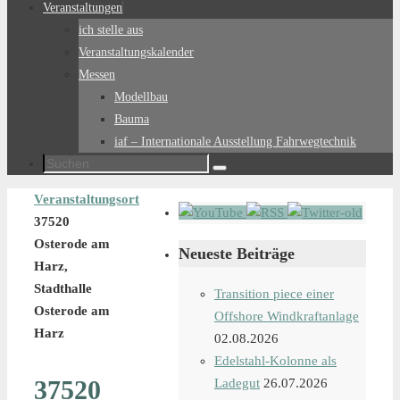
Veranstaltungen
ich stelle aus
Veranstaltungskalender
Messen
Modellbau
Bauma
iaf – Internationale Ausstellung Fahrwegtechnik
Suchen
Suchen
nach:
Start
Veranstaltungsort
37520
Osterode am
Neueste Beiträge
Harz,
Stadthalle
Transition piece einer
Osterode am
Offshore Windkraftanlage
Harz
02.08.2026
Edelstahl-Kolonne als
37520
Ladegut
26.07.2026