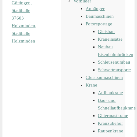
Vorbilder
Göttingen,
Anhänger
Stadthalle
Baumaschinen
37603
Fotoreportage
Holzminden,
Gleisbau
Stadthalle
Kraneinsätze
Holzminden
Neubau
Eisenbahnbrücken
Schleusenumbau
Schwertransporte
Gleisbaumaschinen
Krane
Aufbaukrane
Bau- und
Schnellaufbaukrane
Gittermastkrane
Kranzubehör
Raupenkrane