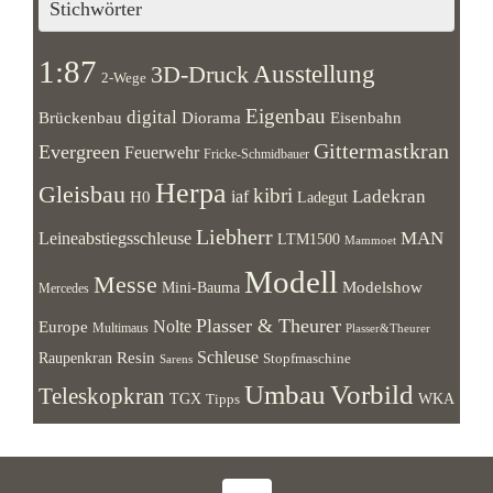
Stichwörter
1:87
Ausstellung
3D-Druck
2-Wege
Eigenbau
digital
Brückenbau
Diorama
Eisenbahn
Gittermastkran
Evergreen
Feuerwehr
Fricke-Schmidbauer
Herpa
Gleisbau
kibri
Ladekran
iaf
H0
Ladegut
Liebherr
MAN
Leineabstiegsschleuse
LTM1500
Mammoet
Modell
Messe
Modelshow
Mini-Bauma
Mercedes
Plasser & Theurer
Europe
Nolte
Multimaus
Plasser&Theurer
Resin
Schleuse
Raupenkran
Stopfmaschine
Sarens
Umbau
Vorbild
Teleskopkran
WKA
TGX
Tipps