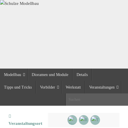
Zum
Inhalt
springen
Zum
Modellbau
Dioramen und Module
Details
Inhalt
springen
Tipps und Tricks
Vorbilder
Werkstatt
Veranstaltungen
S
Start
Veranstaltungsort