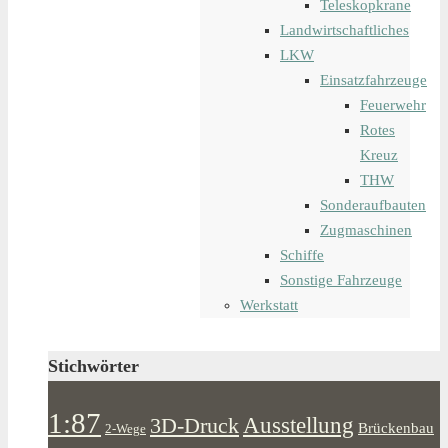
Teleskopkrane
Landwirtschaftliches
LKW
Einsatzfahrzeuge
Feuerwehr
Rotes
Kreuz
THW
Sonderaufbauten
Zugmaschinen
Schiffe
Sonstige Fahrzeuge
Werkstatt
Stichwörter
1:87
Ausstellung
3D-Druck
Brückenbau
2-Wege