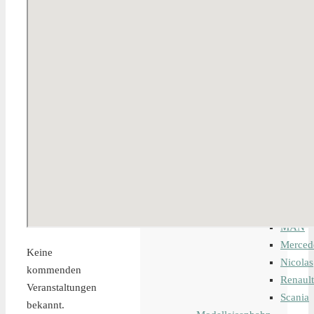
Baumaschinen
Einsatzfahrzeuge
Hubeinrichtungen
Krane
LKW
Baufahrzeuge
Kleinfahrzeu
Landwirtschaf
Transportfahr
Zugmaschine
Iveco
MAFI
MAN
Merced
Keine
Nicolas
kommenden
Renault
Veranstaltungen
Scania
bekannt.