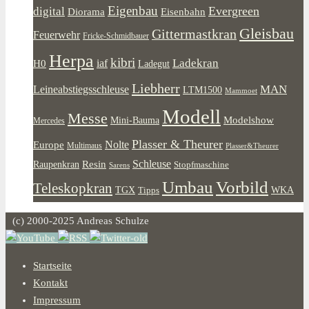
Eigenbau
Evergreen
digital
Diorama
Eisenbahn
Gleisbau
Gittermastkran
Feuerwehr
Fricke-Schmidbauer
Herpa
kibri
Ladekran
iaf
H0
Ladegut
Liebherr
MAN
Leineabstiegsschleuse
LTM1500
Mammoet
Modell
Messe
Modelshow
Mini-Bauma
Mercedes
Plasser & Theurer
Europe
Nolte
Multimaus
Plasser&Theurer
Resin
Schleuse
Raupenkran
Stopfmaschine
Sarens
Umbau
Vorbild
Teleskopkran
WKA
TGX
Tipps
(c) 2000-2025 Andreas Schulze
Startseite
Kontakt
Impressum