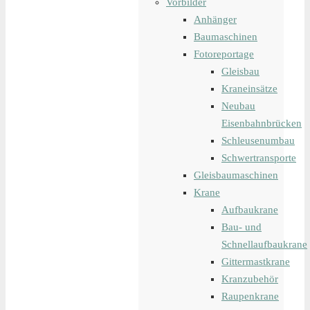
Vorbilder
Anhänger
Baumaschinen
Fotoreportage
Gleisbau
Kraneinsätze
Neubau
Eisenbahnbrücken
Schleusenumbau
Schwertransporte
Gleisbaumaschinen
Krane
Aufbaukrane
Bau- und
Schnellaufbaukrane
Gittermastkrane
Kranzubehör
Raupenkrane