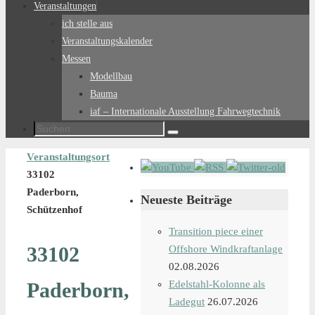
Veranstaltungen
ich stelle aus
Veranstaltungskalender
Messen
Modellbau
Bauma
iaf – Internationale Ausstellung Fahrwegtechnik
Suchen
Suchen
nach:
Start
Veranstaltungsort
33102
Paderborn,
Neueste Beiträge
Schützenhof
Transition piece einer
33102
Offshore Windkraftanlage
02.08.2026
Paderborn,
Edelstahl-Kolonne als
Ladegut
26.07.2026