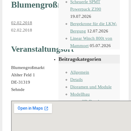
Scheuerle SPMT
Blumengroßmarkt
Powerpack Z390
19.07.2026
02.02.2018
Bergekrone für die LKW-
02.02.2018
Bergung
12.07.2026
Linear Winch 800t von
Mammoet
05.07.2026
Veranstaltungsort
Beitragskategorien
Blumengroßmarkt
Allgemein
Ahlter Feld 1
Details
DE-31319
Dioramen und Module
Sehnde
Modellbau
3D-Druck
Besondere Modelle
Modelle 1:50
Modelle 1:87
Anhänger