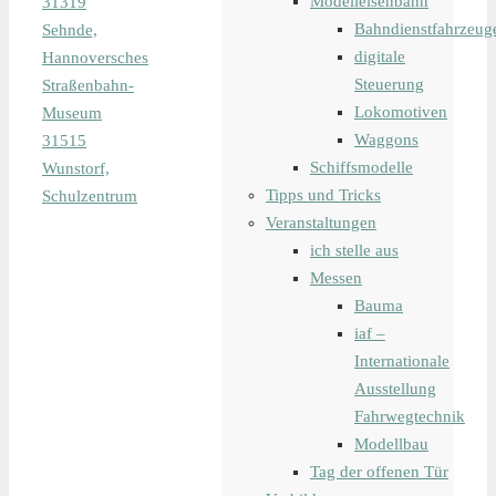
Modelleisenbahn
31319
Bahndienstfahrzeug
Sehnde,
digitale
Hannoversches
Steuerung
Straßenbahn-
Lokomotiven
Museum
Waggons
31515
Schiffsmodelle
Wunstorf,
Tipps und Tricks
Schulzentrum
Veranstaltungen
ich stelle aus
Messen
Bauma
iaf –
Internationale
Ausstellung
Fahrwegtechnik
Modellbau
Tag der offenen Tür