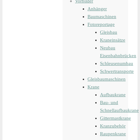
Vorbilder
Anhänger
Baumaschinen
Fotoreportage
Gleisbau
Kraneinsätze
Neubau
Eisenbahnbrücken
Schleusenumbau
Schwertransporte
Gleisbaumaschinen
Krane
Aufbaukrane
Bau- und
Schnellaufbaukrane
Gittermastkrane
Kranzubehör
Raupenkrane