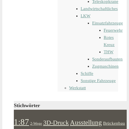
Teleskopkrane
Landwirtschaftliches
LKW
Einsatzfahrzeuge
Feuerwehr
Rotes
Kreuz
THW
Sonderaufbauten
Zugmaschinen
Schiffe
Sonstige Fahrzeuge
Werkstatt
Stichwörter
1:87
Ausstellung
3D-Druck
Brückenbau
2-Wege