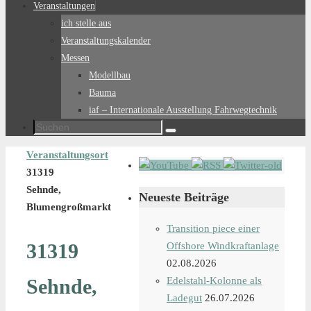
Veranstaltungen
ich stelle aus
Veranstaltungskalender
Messen
Modellbau
Bauma
iaf – Internationale Ausstellung Fahrwegtechnik
Suchen
Suchen
nach:
Start
Veranstaltungsort
31319
Sehnde,
Neueste Beiträge
Blumengroßmarkt
Transition piece einer
31319
Offshore Windkraftanlage
02.08.2026
Sehnde,
Edelstahl-Kolonne als
Ladegut
26.07.2026