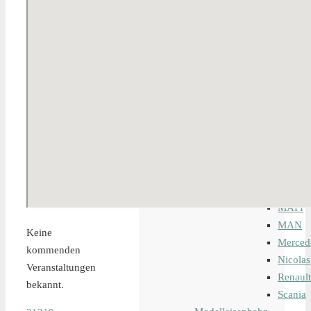
Baumaschinen
Einsatzfahrzeuge
Hubeinrichtungen
Krane
LKW
Baufahrzeuge
Kleinfahrzeu
Landwirtschaf
Transportfahr
Zugmaschine
Iveco
MAFI
MAN
Keine
Merced
kommenden
Nicolas
Veranstaltungen
Renault
bekannt.
Scania