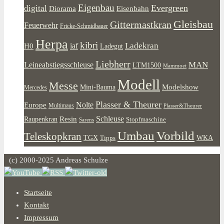
Eigenbau
Evergreen
digital
Diorama
Eisenbahn
Gleisbau
Gittermastkran
Feuerwehr
Fricke-Schmidbauer
Herpa
kibri
Ladekran
iaf
H0
Ladegut
Liebherr
MAN
Leineabstiegsschleuse
LTM1500
Mammoet
Modell
Messe
Modelshow
Mini-Bauma
Mercedes
Plasser & Theurer
Europe
Nolte
Multimaus
Plasser&Theurer
Resin
Schleuse
Raupenkran
Stopfmaschine
Sarens
Umbau
Vorbild
Teleskopkran
WKA
TGX
Tipps
(c) 2000-2025 Andreas Schulze
Startseite
Kontakt
Impressum