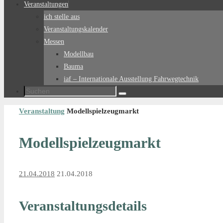
Veranstaltungen
ich stelle aus
Veranstaltungskalender
Messen
Modellbau
Bauma
iaf – Internationale Ausstellung Fahrwegtechnik
Suchen
Suchen
nach:
Start
Veranstaltung
Modellspielzeugmarkt
Modellspielzeugmarkt
21.04.2018
21.04.2018
Veranstaltungsdetails