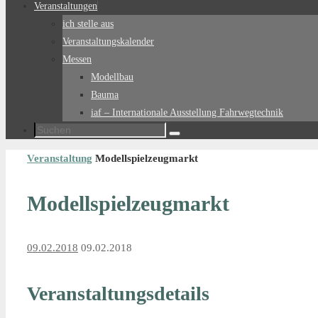
Veranstaltungen
ich stelle aus
Veranstaltungskalender
Messen
Modellbau
Bauma
iaf – Internationale Ausstellung Fahrwegtechnik
Suchen
Suchen
nach:
Start
Veranstaltung
Modellspielzeugmarkt
Modellspielzeugmarkt
09.02.2018
09.02.2018
Veranstaltungsdetails