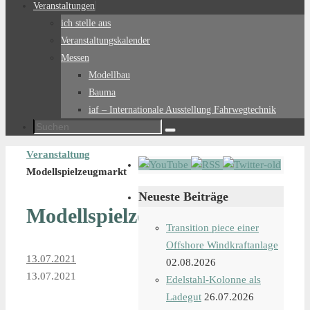
Veranstaltungen
ich stelle aus
Veranstaltungskalender
Messen
Modellbau
Bauma
iaf – Internationale Ausstellung Fahrwegtechnik
Suchen
Suchen
nach:
Start
Veranstaltung
Modellspielzeugmarkt
Neueste Beiträge
Modellspielzeugmarkt
Transition piece einer
Offshore Windkraftanlage
13.07.2021
02.08.2026
13.07.2021
Edelstahl-Kolonne als
Ladegut
26.07.2026