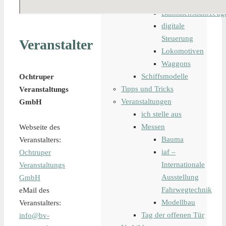
Modelleisenbahn
Bahndienstfahrzeug
digitale
Steuerung
Veranstalter
Lokomotiven
Waggons
Schiffsmodelle
Ochtruper
Tipps und Tricks
Veranstaltungs
Veranstaltungen
GmbH
ich stelle aus
Messen
Webseite des
Bauma
Veranstalters:
iaf –
Ochtruper
Internationale
Veranstaltungs
Ausstellung
GmbH
Fahrwegtechnik
eMail des
Modellbau
Veranstalters:
Tag der offenen Tür
info@bv-