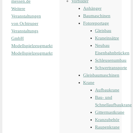
Vorbilder
messen.de
Anhänger
Weitere
Baumaschinen
Veranstaltungen
Fotoreportage
von Ochtruper
Gleisbau
Veranstaltungs
Kraneinsätze
GmbH
Neubau
Modellspielzeugmarkt
Eisenbahnbrücken
Modellspielzeugmarkt
Schleusenumbau
Schwertransporte
Gleisbaumaschinen
Krane
Aufbaukrane
Bau- und
Schnellaufbaukrane
Gittermastkrane
Kranzubehör
Raupenkrane