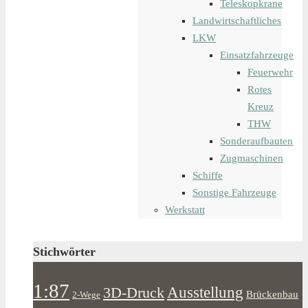
Teleskopkrane
Landwirtschaftliches
LKW
Einsatzfahrzeuge
Feuerwehr
Rotes
Kreuz
THW
Sonderaufbauten
Zugmaschinen
Schiffe
Sonstige Fahrzeuge
Werkstatt
Stichwörter
1:87
Ausstellung
3D-Druck
Brückenbau
2-Wege