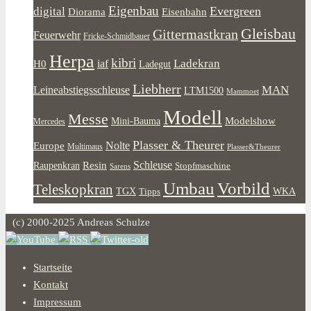
Eigenbau
Evergreen
digital
Diorama
Eisenbahn
Gleisbau
Gittermastkran
Feuerwehr
Fricke-Schmidbauer
Herpa
kibri
Ladekran
iaf
H0
Ladegut
Liebherr
MAN
Leineabstiegsschleuse
LTM1500
Mammoet
Modell
Messe
Modelshow
Mini-Bauma
Mercedes
Plasser & Theurer
Europe
Nolte
Multimaus
Plasser&Theurer
Resin
Schleuse
Raupenkran
Stopfmaschine
Sarens
Umbau
Vorbild
Teleskopkran
WKA
TGX
Tipps
(c) 2000-2025 Andreas Schulze
Startseite
Kontakt
Impressum