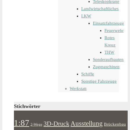
Teleskopkrane
Landwirtschaftliches
LKW
Einsatzfahrzeuge
Feuerwehr
Rotes
Kreuz
THW
Sonderaufbauten
Zugmaschinen
Schiffe
Sonstige Fahrzeuge
Werkstatt
Stichwörter
1:87
Ausstellung
3D-Druck
Brückenbau
2-Wege