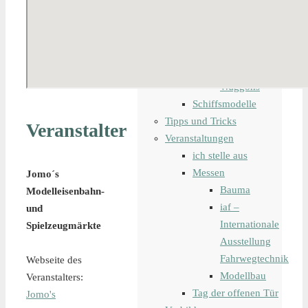
Modelleisenbahn
Bahndienstfahrzeug
digitale
Steuerung
Lokomotiven
Waggons
Schiffsmodelle
Tipps und Tricks
Veranstalter
Veranstaltungen
ich stelle aus
Messen
Jomo´s
Bauma
Modelleisenbahn-
iaf –
und
Internationale
Spielzeugmärkte
Ausstellung
Fahrwegtechnik
Webseite des
Modellbau
Veranstalters:
Tag der offenen Tür
Jomo's