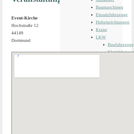
Baumaschinen
Einsatzfahrzeuge
Event-Kirche
Hubeinrichtungen
Hochstraße 12
Krane
44149
LKW
Dortmund
Baufahrzeuge
Kleinfahrzeu
Landwirtschaf
Transportfahr
Zugmaschine
Iveco
MAFI
MAN
Merced
Nicolas
Renault
Scania