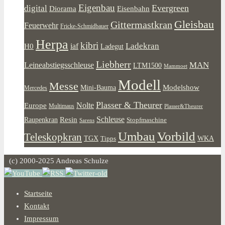
Eigenbau
Evergreen
digital
Diorama
Eisenbahn
Gleisbau
Gittermastkran
Feuerwehr
Fricke-Schmidbauer
Herpa
kibri
Ladekran
iaf
H0
Ladegut
Liebherr
MAN
Leineabstiegsschleuse
LTM1500
Mammoet
Modell
Messe
Modelshow
Mini-Bauma
Mercedes
Plasser & Theurer
Europe
Nolte
Multimaus
Plasser&Theurer
Resin
Schleuse
Raupenkran
Stopfmaschine
Sarens
Umbau
Vorbild
Teleskopkran
WKA
TGX
Tipps
(c) 2000-2025 Andreas Schulze
Startseite
Kontakt
Impressum