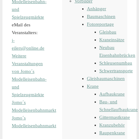
Vorbilder
Modelleisenbahn-
Anhänger
und
Baumaschinen
Spielzeugmärkte
Fotoreportage
eMail des
Gleisbau
Veranstalters:
Kraneinsätze
j-
Neubau
eilers@online.de
Eisenbahnbrücken
Weitere
Schleusenumbau
Veranstaltungen
Schwertransporte
von Jomo´s
Gleisbaumaschinen
Modelleisenbahn-
Krane
und
Aufbaukrane
Spielzeugmärkte
Bau- und
Jomo´s
Schnellaufbaukrane
Modelleisenbahnmarkt
Gittermastkrane
Jomo´s
Kranzubehör
Modelleisenbahnmarkt
Raupenkrane