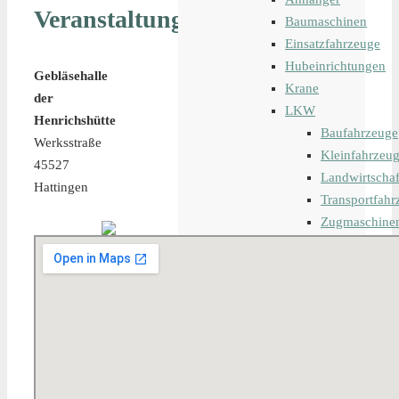
Veranstaltungsort
Baumaschinen
Einsatzfahrzeuge
Hubeinrichtungen
Gebläsehalle
Krane
der
LKW
Henrichshütte
Baufahrzeuge
Werksstraße
Kleinfahrzeu
45527
Landwirtschaf
Hattingen
Transportfahr
Zugmaschine
Iveco
MAFI
MAN
Merced
Nicolas
Renault
Scania