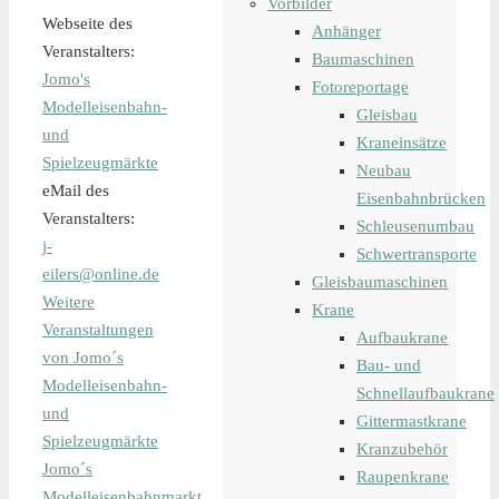
Vorbilder
Webseite des
Anhänger
Veranstalters:
Baumaschinen
Jomo's
Fotoreportage
Modelleisenbahn-
Gleisbau
und
Kraneinsätze
Spielzeugmärkte
Neubau
eMail des
Eisenbahnbrücken
Veranstalters:
Schleusenumbau
j-
Schwertransporte
eilers@online.de
Gleisbaumaschinen
Weitere
Krane
Veranstaltungen
Aufbaukrane
von Jomo´s
Bau- und
Modelleisenbahn-
Schnellaufbaukrane
und
Gittermastkrane
Spielzeugmärkte
Kranzubehör
Jomo´s
Raupenkrane
Modelleisenbahnmarkt