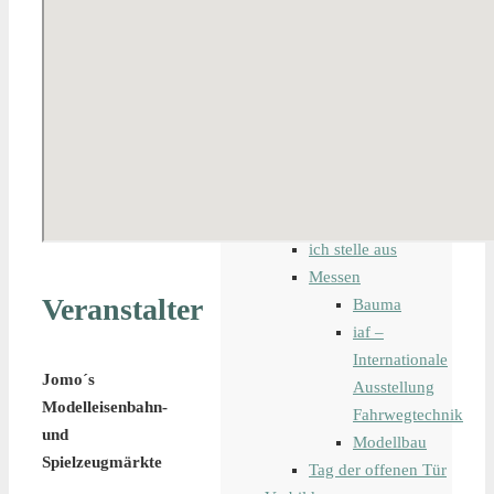
Modelleisenbahn
Bahndienstfahrzeug
digitale
Steuerung
Lokomotiven
Waggons
Schiffsmodelle
Tipps und Tricks
Veranstaltungen
ich stelle aus
Messen
Veranstalter
Bauma
iaf –
Internationale
Jomo´s
Ausstellung
Modelleisenbahn-
Fahrwegtechnik
und
Modellbau
Spielzeugmärkte
Tag der offenen Tür