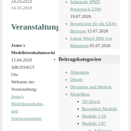
14.10.2019
Scheuerle SPMT
14.10.2019
Powerpack Z390
19.07.2026
Bergekrone für die LKW-
Veranstaltungsdetails
Bergung
12.07.2026
Linear Winch 800t von
Jomo´s
Mammoet
05.07.2026
Modelleisenbahnmarkt
Beitragskategorien
12.04.2020
ABGESAGT
Allgemein
Uhr
Details
Webseite der
Dioramen und Module
Veranstaltung:
Modellbau
Jomo's
3D-Druck
Modelleisenbahn-
Besondere Modelle
und
Modelle 1:50
Spielzeugmärkte
Modelle 1:87
Anhänger