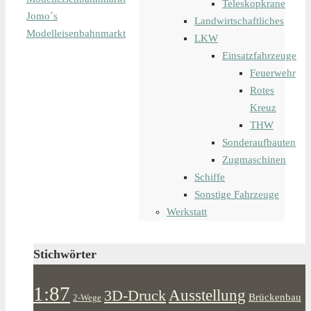
Teleskopkrane
Jomo´s
Landwirtschaftliches
Modelleisenbahnmarkt
LKW
Einsatzfahrzeuge
Feuerwehr
Rotes
Kreuz
THW
Sonderaufbauten
Zugmaschinen
Schiffe
Sonstige Fahrzeuge
Werkstatt
Stichwörter
1:87
Ausstellung
3D-Druck
Brückenbau
2-Wege