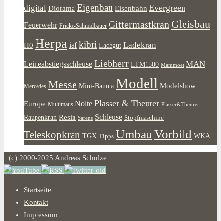
Eigenbau
Evergreen
digital
Diorama
Eisenbahn
Gleisbau
Gittermastkran
Feuerwehr
Fricke-Schmidbauer
Herpa
kibri
Ladekran
iaf
H0
Ladegut
Liebherr
MAN
Leineabstiegsschleuse
LTM1500
Mammoet
Modell
Messe
Modelshow
Mini-Bauma
Mercedes
Plasser & Theurer
Europe
Nolte
Multimaus
Plasser&Theurer
Resin
Schleuse
Raupenkran
Stopfmaschine
Sarens
Umbau
Vorbild
Teleskopkran
WKA
TGX
Tipps
(c) 2000-2025 Andreas Schulze
Startseite
Kontakt
Impressum