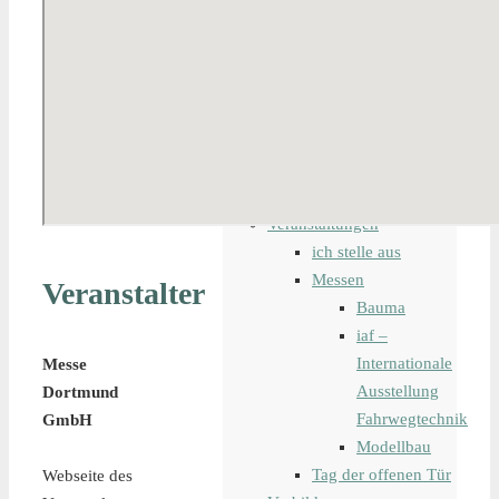
Modelleisenbahn
Bahndienstfahrzeug
digitale
Steuerung
Lokomotiven
Waggons
Schiffsmodelle
Tipps und Tricks
Veranstaltungen
ich stelle aus
Messen
Veranstalter
Bauma
iaf –
Internationale
Messe
Ausstellung
Dortmund
Fahrwegtechnik
GmbH
Modellbau
Tag der offenen Tür
Webseite des