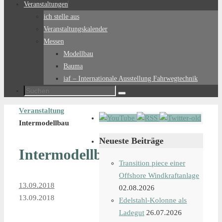
Veranstaltungen
ich stelle aus
Veranstaltungskalender
Messen
Modellbau
Bauma
iaf – Internationale Ausstellung Fahrwegtechnik
Suchen
Suchen
nach:
Start
Veranstaltung
Intermodellbau
Neueste Beiträge
Intermodellbau
Transition piece einer
Offshore Windkraftanlage
13.09.2018
02.08.2026
13.09.2018
Edelstahl-Kolonne als
Ladegut
26.07.2026