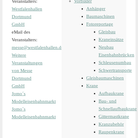
Vorbilder
Veranstalters:
Anhänger
Westfalenhallen
Baumaschinen
Dortmund
Fotoreportage
GmbH
Gleisbau
eMail des
Kraneinsätze
Veranstalters:
Neubau
messe@westfalenhallen.de
Eisenbahnbrücken
Weitere
Schleusenumbau
Veranstaltungen
Schwertransporte
von Messe
Gleisbaumaschinen
Dortmund
Krane
GmbH
Aufbaukrane
Jomo´s
Bau- und
Modelleisenbahnmarkt
Schnellaufbaukrane
Jomo´s
Gittermastkrane
Modelleisenbahnmarkt
Kranzubehör
Raupenkrane