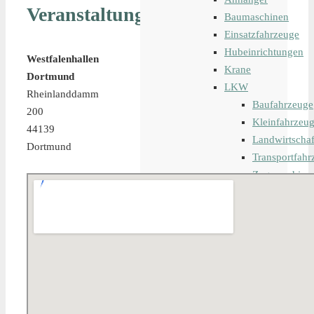
Veranstaltungsort
Baumaschinen
Einsatzfahrzeuge
Hubeinrichtungen
Westfalenhallen
Krane
Dortmund
LKW
Rheinlanddamm
Baufahrzeuge
200
Kleinfahrzeu
44139
Landwirtschaf
Dortmund
Transportfahr
Zugmaschine
Iveco
MAFI
MAN
Merced
Nicolas
Renault
Scania