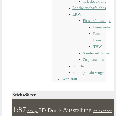
Teleskopkrane
Landwirtschaftliches
LKW
Einsatzfahrzeuge
Feuerwehr
Rotes
Kreuz
THW
Sonderaufbauten
Zugmaschinen
Schiffe
Sonstige Fahrzeuge
Werkstatt
Stichwörter
1:87
Ausstellung
3D-Druck
Brückenbau
2-Wege