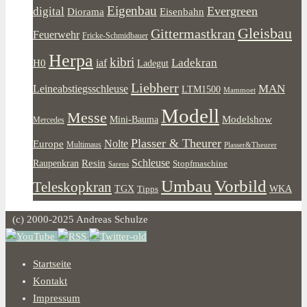
Eigenbau
Evergreen
digital
Diorama
Eisenbahn
Gleisbau
Gittermastkran
Feuerwehr
Fricke-Schmidbauer
Herpa
kibri
Ladekran
iaf
H0
Ladegut
Liebherr
MAN
Leineabstiegsschleuse
LTM1500
Mammoet
Modell
Messe
Modelshow
Mini-Bauma
Mercedes
Plasser & Theurer
Europe
Nolte
Multimaus
Plasser&Theurer
Resin
Schleuse
Raupenkran
Stopfmaschine
Sarens
Umbau
Vorbild
Teleskopkran
WKA
TGX
Tipps
(c) 2000-2025 Andreas Schulze
Startseite
Kontakt
Impressum