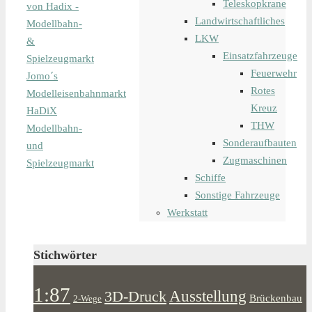
Teleskopkrane
von Hadix -
Landwirtschaftliches
Modellbahn-
LKW
&
Einsatzfahrzeuge
Spielzeugmarkt
Feuerwehr
Jomo´s
Rotes
Modelleisenbahnmarkt
Kreuz
HaDiX
THW
Modellbahn-
Sonderaufbauten
und
Zugmaschinen
Spielzeugmarkt
Schiffe
Sonstige Fahrzeuge
Werkstatt
Stichwörter
1:87
Ausstellung
3D-Druck
Brückenbau
2-Wege