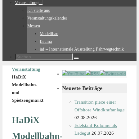
Veranstaltungen
ich stelle aus
Veranstaltungskalender
Messen
Modellbau
Bauma
iaf – Internationale Ausstellung Fahrwegtechnik
Suchen
Suchen
nach:
Start
Veranstaltung
HaDiX
Modellbahn-
Neueste Beiträge
und
Spielzeugmarkt
Transition piece einer
Offshore Windkraftanlage
HaDiX
02.08.2026
Edelstahl-Kolonne als
Modellbahn-
Ladegut
26.07.2026