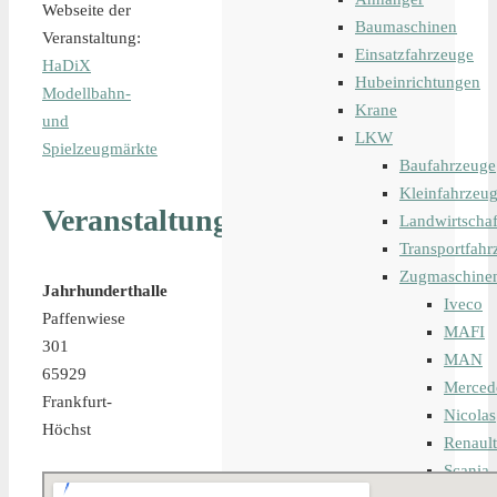
Webseite der
Baumaschinen
Veranstaltung:
Einsatzfahrzeuge
HaDiX
Hubeinrichtungen
Modellbahn-
Krane
und
LKW
Spielzeugmärkte
Baufahrzeuge
Kleinfahrzeu
Veranstaltungsort
Landwirtschaf
Transportfahr
Zugmaschine
Jahrhunderthalle
Iveco
Paffenwiese
MAFI
301
MAN
65929
Merced
Frankfurt-
Nicolas
Höchst
Renault
Scania