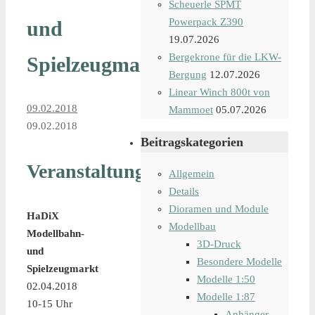
Scheuerle SPMT
Powerpack Z390
und
19.07.2026
Bergekrone für die LKW-
Spielzeugmarkt
Bergung
12.07.2026
Linear Winch 800t von
09.02.2018
Mammoet
05.07.2026
09.02.2018
Beitragskategorien
Veranstaltungsdetails
Allgemein
Details
Dioramen und Module
HaDiX
Modellbau
Modellbahn-
3D-Druck
und
Besondere Modelle
Spielzeugmarkt
Modelle 1:50
02.04.2018
Modelle 1:87
10-15 Uhr
Anhänger