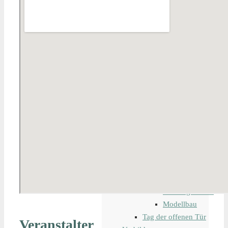
Modelleisenbahn
Bahndienstfahrzeug
digitale
Steuerung
Lokomotiven
Waggons
Schiffsmodelle
Tipps und Tricks
Veranstaltungen
ich stelle aus
Messen
Bauma
iaf –
Internationale
Ausstellung
Fahrwegtechnik
Modellbau
Tag der offenen Tür
Veranstalter