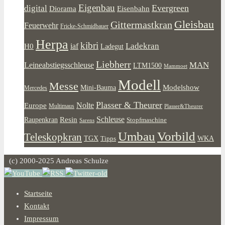
Eigenbau
Evergreen
digital
Diorama
Eisenbahn
Gleisbau
Gittermastkran
Feuerwehr
Fricke-Schmidbauer
Herpa
kibri
Ladekran
iaf
H0
Ladegut
Liebherr
MAN
Leineabstiegsschleuse
LTM1500
Mammoet
Modell
Messe
Modelshow
Mini-Bauma
Mercedes
Plasser & Theurer
Europe
Nolte
Multimaus
Plasser&Theurer
Resin
Schleuse
Raupenkran
Stopfmaschine
Sarens
Umbau
Vorbild
Teleskopkran
WKA
TGX
Tipps
(c) 2000-2025 Andreas Schulze
Startseite
Kontakt
Impressum