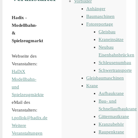
Vorbilder
Anhänger
Baumaschinen
Hadix -
Fotoreportage
Modellbahn-
Gleisbau
&
Kraneinsätze
Spielzeugmarkt
Neubau
Eisenbahnbrücken
Webseite des
Schleusenumbau
Veranstalters:
Schwertransporte
HaDiX
Gleisbaumaschinen
Modellbahn-
Krane
und
Aufbaukrane
Spielzeugmärkte
Bau- und
eMail des
Schnellaufbaukrane
Veranstalters:
Gittermastkrane
t.pollok@hadix.de
Kranzubehör
Weitere
Raupenkrane
Veranstaltungen