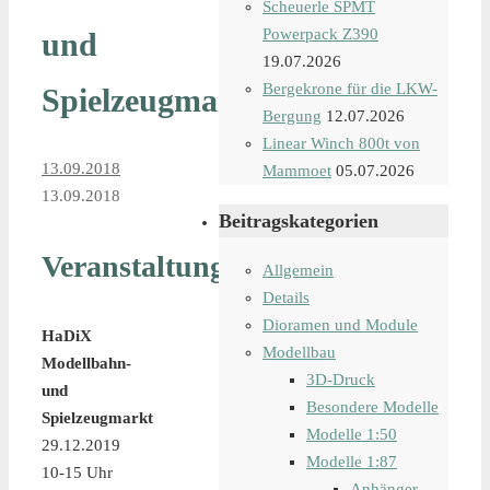
Scheuerle SPMT
Powerpack Z390
und
19.07.2026
Bergekrone für die LKW-
Spielzeugmarkt
Bergung
12.07.2026
Linear Winch 800t von
13.09.2018
Mammoet
05.07.2026
13.09.2018
Beitragskategorien
Veranstaltungsdetails
Allgemein
Details
Dioramen und Module
HaDiX
Modellbau
Modellbahn-
3D-Druck
und
Besondere Modelle
Spielzeugmarkt
Modelle 1:50
29.12.2019
Modelle 1:87
10-15 Uhr
Anhänger