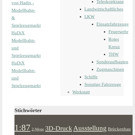
Teleskopkrane
von Hadix -
Landwirtschaftliches
Modellbahn-
LKW
&
Einsatzfahrzeuge
Spielzeugmarkt
Feuerwehr
HaDiX
Rotes
Modellbahn-
Kreuz
und
THW
Spielzeugmarkt
Sonderaufbauten
HaDiX
Zugmaschinen
Modellbahn-
Schiffe
und
Sonstige Fahrzeuge
Spielzeugmarkt
Werkstatt
Stichwörter
1:87
Ausstellung
3D-Druck
Brückenbau
2-Wege