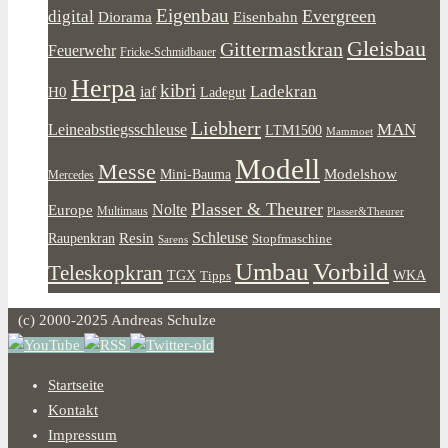
Eigenbau
Evergreen
digital
Diorama
Eisenbahn
Gleisbau
Gittermastkran
Feuerwehr
Fricke-Schmidbauer
Herpa
kibri
Ladekran
iaf
H0
Ladegut
Liebherr
MAN
Leineabstiegsschleuse
LTM1500
Mammoet
Modell
Messe
Modelshow
Mini-Bauma
Mercedes
Plasser & Theurer
Europe
Nolte
Multimaus
Plasser&Theurer
Resin
Schleuse
Raupenkran
Stopfmaschine
Sarens
Umbau
Vorbild
Teleskopkran
WKA
TGX
Tipps
(c) 2000-2025 Andreas Schulze
Startseite
Kontakt
Impressum