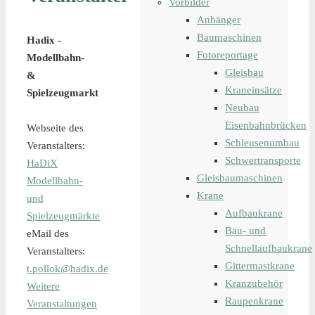
Vorbilder
Anhänger
Baumaschinen
Hadix -
Fotoreportage
Modellbahn-
Gleisbau
&
Kraneinsätze
Spielzeugmarkt
Neubau
Eisenbahnbrücken
Webseite des
Schleusenumbau
Veranstalters:
Schwertransporte
HaDiX
Gleisbaumaschinen
Modellbahn-
Krane
und
Aufbaukrane
Spielzeugmärkte
Bau- und
eMail des
Schnellaufbaukrane
Veranstalters:
Gittermastkrane
t.pollok@hadix.de
Kranzubehör
Weitere
Raupenkrane
Veranstaltungen