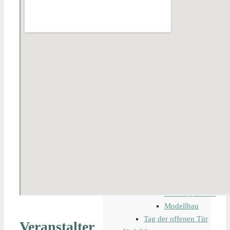
Modelleisenbahn
Bahndienstfahrzeug
digitale
Steuerung
Lokomotiven
Waggons
Schiffsmodelle
Tipps und Tricks
Veranstaltungen
ich stelle aus
Messen
Bauma
iaf –
Internationale
Ausstellung
Fahrwegtechnik
Modellbau
Tag der offenen Tür
Veranstalter