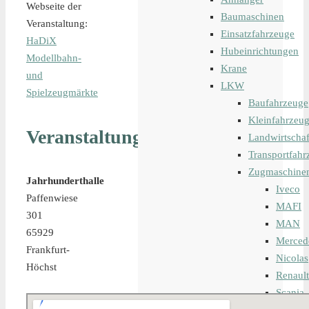
Webseite der
Baumaschinen
Veranstaltung:
Einsatzfahrzeuge
HaDiX
Hubeinrichtungen
Modellbahn-
Krane
und
LKW
Spielzeugmärkte
Baufahrzeuge
Kleinfahrzeu
Veranstaltungsort
Landwirtschaf
Transportfahr
Zugmaschine
Jahrhunderthalle
Iveco
Paffenwiese
MAFI
301
MAN
65929
Merced
Frankfurt-
Nicolas
Höchst
Renault
Scania