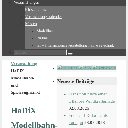
Veranstaltungen
ich stelle aus
Veranstaltungskalender
Messen
Modellbau
Bauma
iaf – Internationale Ausstellung Fahrwegtechnik
Suchen
Suchen
nach:
Start
Veranstaltung
HaDiX
Modellbahn-
Neueste Beiträge
und
Spielzeugmarkt
Transition piece einer
Offshore Windkraftanlage
HaDiX
02.08.2026
Edelstahl-Kolonne als
Modellbahn-
Ladegut
26.07.2026