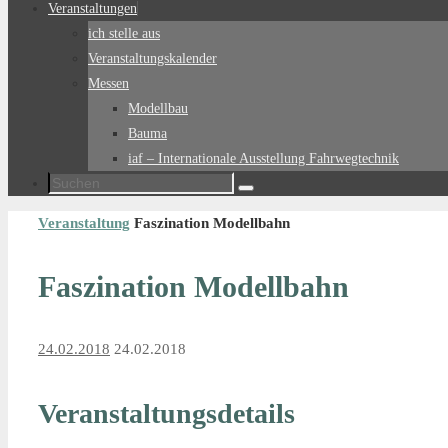
Veranstaltungen
ich stelle aus
Veranstaltungskalender
Messen
Modellbau
Bauma
iaf – Internationale Ausstellung Fahrwegtechnik
Suchen
Suchen
nach:
Start
Veranstaltung
Faszination Modellbahn
Faszination Modellbahn
24.02.2018
24.02.2018
Veranstaltungsdetails