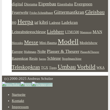
Eigenbau
Evergreen
digital
Diorama
Eisenbahn
Gleisbau
Gittermastkran
Feuerwehr
Fricke-Schmidbauer
Herpa
kibri
Ladekran
iaf
H0
Ladegut
Liebherr
MAN
Leineabstiegsschleuse
LTM1500
Mammoet
Modell
Messe
Modelshow
Mini-Bauma
Mercedes
Plasser & Theurer
Europe
Nolte
Multimaus
Plasser&Theurer
Resin
Schleuse
Raupenkran
Stopfmaschine
Sarens
Umbau
Vorbild
Teleskopkran
WKA
TGX
Tipps
(c) 2000-2025 Andreas Schulze
Startseite
Kontakt
Impressum