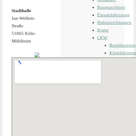
Baumaschinen
Stadthalle
Einsatzfahrzeuge
Jan-Wellem-
Hubeinrichtungen
Straße
Krane
51065 Köln-
LKW
Mühlheim
Baufahrzeuge
Kleinfahrzeu
Landwirtschaf
Transportfahr
Zugmaschine
Iveco
MAFI
MAN
Merced
Nicolas
Renault
Scania