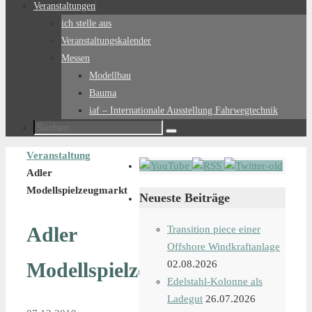
Veranstaltungen
ich stelle aus
Veranstaltungskalender
Messen
Modellbau
Bauma
iaf – Internationale Ausstellung Fahrwegtechnik
Suchen
Suchen
nach:
Start
Veranstaltung
Adler
Modellspielzeugmarkt
Neueste Beiträge
Adler
Transition piece einer
Offshore Windkraftanlage
Modellspielzeugmarkt
02.08.2026
Edelstahl-Kolonne als
Ladegut
26.07.2026