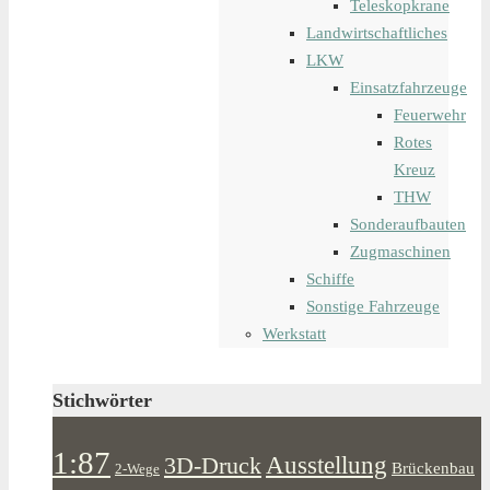
Teleskopkrane
Landwirtschaftliches
LKW
Einsatzfahrzeuge
Feuerwehr
Rotes
Kreuz
THW
Sonderaufbauten
Zugmaschinen
Schiffe
Sonstige Fahrzeuge
Werkstatt
Stichwörter
1:87
Ausstellung
3D-Druck
Brückenbau
2-Wege