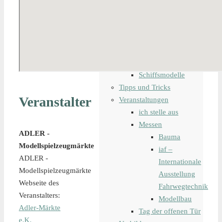
Modelleisenbahn
Bahndienstfahrzeug
digitale
Steuerung
Lokomotiven
Waggons
Schiffsmodelle
Tipps und Tricks
Veranstalter
Veranstaltungen
ich stelle aus
Messen
ADLER -
Bauma
Modellspielzeugmärkte
iaf –
ADLER -
Internationale
Modellspielzeugmärkte
Ausstellung
Webseite des
Fahrwegtechnik
Veranstalters:
Modellbau
Adler-Märkte
Tag der offenen Tür
e.K.