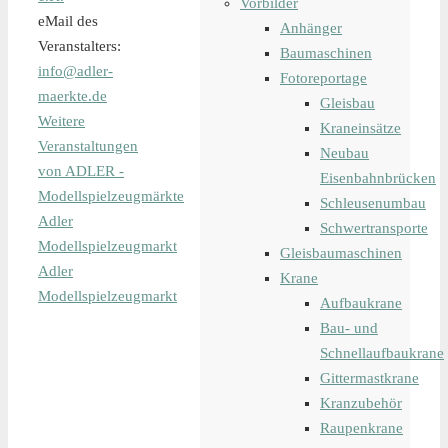
Vorbilder
eMail des
Anhänger
Veranstalters:
Baumaschinen
info@adler-
Fotoreportage
maerkte.de
Gleisbau
Weitere
Kraneinsätze
Veranstaltungen
Neubau
von ADLER -
Eisenbahnbrücken
Modellspielzeugmärkte
Schleusenumbau
Adler
Schwertransporte
Modellspielzeugmarkt
Gleisbaumaschinen
Adler
Krane
Modellspielzeugmarkt
Aufbaukrane
Bau- und
Schnellaufbaukrane
Gittermastkrane
Kranzubehör
Raupenkrane