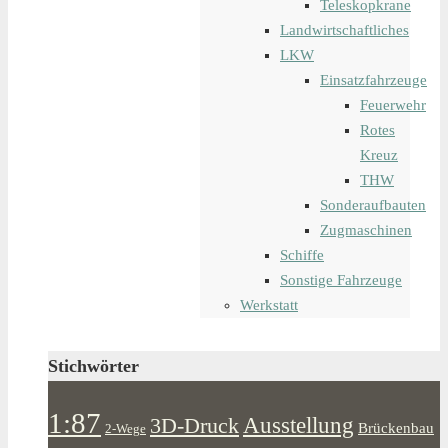
Teleskopkrane
Landwirtschaftliches
LKW
Einsatzfahrzeuge
Feuerwehr
Rotes
Kreuz
THW
Sonderaufbauten
Zugmaschinen
Schiffe
Sonstige Fahrzeuge
Werkstatt
Stichwörter
1:87
Ausstellung
3D-Druck
Brückenbau
2-Wege