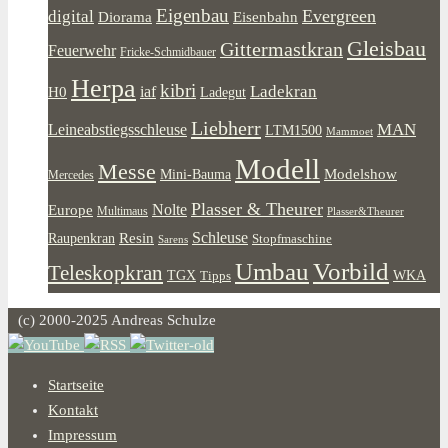
Eigenbau
Evergreen
digital
Diorama
Eisenbahn
Gleisbau
Gittermastkran
Feuerwehr
Fricke-Schmidbauer
Herpa
kibri
Ladekran
iaf
H0
Ladegut
Liebherr
MAN
Leineabstiegsschleuse
LTM1500
Mammoet
Modell
Messe
Modelshow
Mini-Bauma
Mercedes
Plasser & Theurer
Europe
Nolte
Multimaus
Plasser&Theurer
Resin
Schleuse
Raupenkran
Stopfmaschine
Sarens
Umbau
Vorbild
Teleskopkran
WKA
TGX
Tipps
(c) 2000-2025 Andreas Schulze
Startseite
Kontakt
Impressum