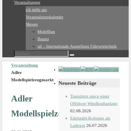
Veranstaltungen
ich stelle aus
Veranstaltungskalender
Messen
Modellbau
Bauma
iaf – Internationale Ausstellung Fahrwegtechnik
Suchen
Suchen
nach:
Start
Veranstaltung
Adler
Modellspielzeugmarkt
Neueste Beiträge
Adler
Transition piece einer
Offshore Windkraftanlage
Modellspielzeugmarkt
02.08.2026
Edelstahl-Kolonne als
Ladegut
26.07.2026