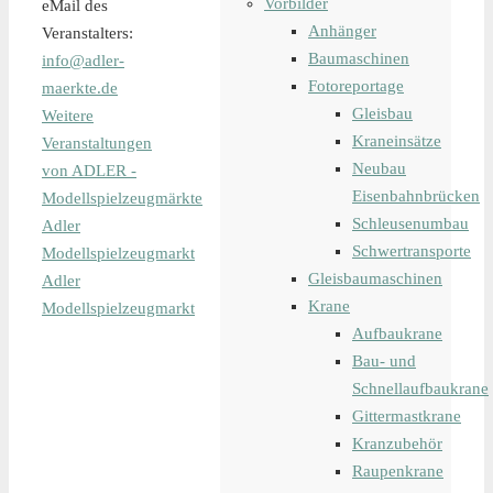
Vorbilder
eMail des
Anhänger
Veranstalters:
Baumaschinen
info@adler-
Fotoreportage
maerkte.de
Gleisbau
Weitere
Kraneinsätze
Veranstaltungen
Neubau
von ADLER -
Eisenbahnbrücken
Modellspielzeugmärkte
Schleusenumbau
Adler
Schwertransporte
Modellspielzeugmarkt
Gleisbaumaschinen
Adler
Krane
Modellspielzeugmarkt
Aufbaukrane
Bau- und
Schnellaufbaukrane
Gittermastkrane
Kranzubehör
Raupenkrane