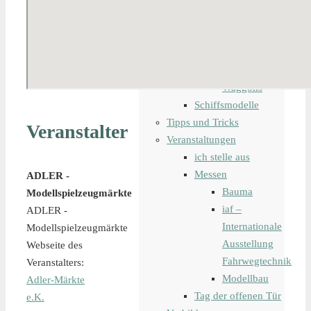
Modelleisenbahn
Bahndienstfahrzeug
digitale
Steuerung
Lokomotiven
Waggons
Schiffsmodelle
Tipps und Tricks
Veranstalter
Veranstaltungen
ich stelle aus
Messen
ADLER -
Bauma
Modellspielzeugmärkte
iaf –
ADLER -
Internationale
Modellspielzeugmärkte
Ausstellung
Webseite des
Fahrwegtechnik
Veranstalters:
Modellbau
Adler-Märkte
Tag der offenen Tür
e.K.