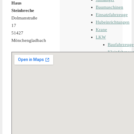
Haus
Baumaschinen
Steinbreche
Einsatzfahrzeuge
Dolmanstraße
Hubeinrichtungen
17
Krane
51427
LKW
Mönchengladbach
Baufahrzeuge
Kleinfahrzeu
Landwirtschaf
Transportfahr
Zugmaschine
Iveco
MAFI
MAN
Merced
Nicolas
Renault
Scania