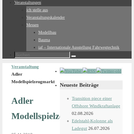
Veranstaltungen
ich stelle aus
Veranstaltungskalender
Messen
Modellbau
Bauma
iaf – Internationale Ausstellung Fahrwegtechnik
Suchen
Suchen
nach:
Start
Veranstaltung
Adler
Modellspielzeugmarkt
Neueste Beiträge
Adler
Transition piece einer
Offshore Windkraftanlage
Modellspielzeugmarkt
02.08.2026
Edelstahl-Kolonne als
Ladegut
26.07.2026