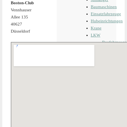
Boston-Club
Baumaschinen
Vennhauser
Einsatzfahrzeuge
Allee 135
Hubeinrichtungen
40627
Krane
Düsseldorf
LKW
Baufahrzeuge
Kleinfahrzeu
Landwirtschaf
Transportfahr
Zugmaschine
Iveco
MAFI
MAN
Merced
Nicolas
Renault
Scania