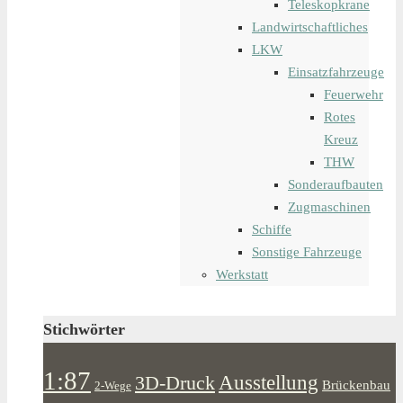
Teleskopkrane
Landwirtschaftliches
LKW
Einsatzfahrzeuge
Feuerwehr
Rotes
Kreuz
THW
Sonderaufbauten
Zugmaschinen
Schiffe
Sonstige Fahrzeuge
Werkstatt
Stichwörter
1:87
Ausstellung
3D-Druck
Brückenbau
2-Wege