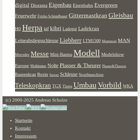
Eigenbau
Evergreen
digital
Diorama
Eisenbahn
Gleisbau
Gittermastkran
Feuerwehr
Fricke-Schmidbauer
Herpa
kibri
Ladekran
iaf
H0
Ladegut
Liebherr
MAN
Leineabstiegsschleuse
LTM1500
Mammoet
Modell
Messe
Modelshow
Mini-Bauma
Mercedes
Plasser & Theurer
Europe
Nolte
Multimaus
Plasser&Theurer
Resin
Schleuse
Raupenkran
Stopfmaschine
Sarens
Umbau
Vorbild
Teleskopkran
WKA
TGX
Tipps
(c) 2000-2025 Andreas Schulze
Startseite
Kontakt
Impressum