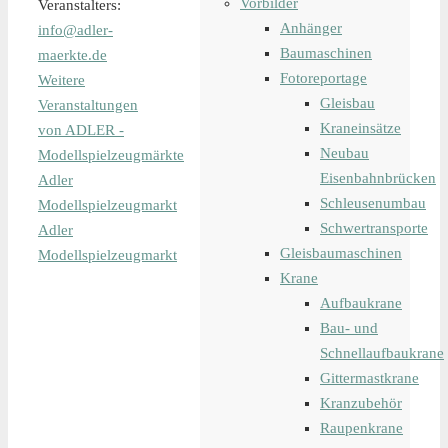
Vorbilder
Veranstalters:
Anhänger
info@adler-
Baumaschinen
maerkte.de
Fotoreportage
Weitere
Gleisbau
Veranstaltungen
Kraneinsätze
von ADLER -
Neubau
Modellspielzeugmärkte
Eisenbahnbrücken
Adler
Schleusenumbau
Modellspielzeugmarkt
Schwertransporte
Adler
Gleisbaumaschinen
Modellspielzeugmarkt
Krane
Aufbaukrane
Bau- und
Schnellaufbaukrane
Gittermastkrane
Kranzubehör
Raupenkrane