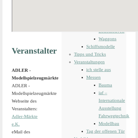
Modelleisenbahn
Bahndienstfahrzeug
digitale
Steuerung
Lokomotiven
Waggons
Schiffsmodelle
Veranstalter
Tipps und Tricks
Veranstaltungen
ich stelle aus
ADLER -
Messen
Modellspielzeugmärkte
Bauma
ADLER -
iaf –
Modellspielzeugmärkte
Internationale
Webseite des
Ausstellung
Veranstalters:
Fahrwegtechnik
Adler-Märkte
Modellbau
e.K.
Tag der offenen Tür
eMail des