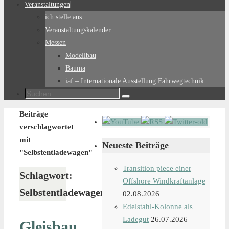
Veranstaltungen
ich stelle aus
Veranstaltungskalender
Messen
Modellbau
Bauma
iaf – Internationale Ausstellung Fahrwegtechnik
Suchen
Suchen
nach:
Start
Beiträge
verschlagwortet
mit
Neueste Beiträge
"Selbstentladewagen"
Transition piece einer
Schlagwort:
Offshore Windkraftanlage
Selbstentladewagen
02.08.2026
Edelstahl-Kolonne als
Ladegut
26.07.2026
Gleisbau