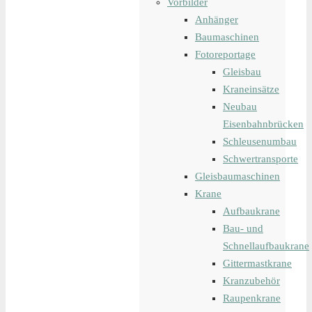
Vorbilder
Anhänger
Baumaschinen
Fotoreportage
Gleisbau
Kraneinsätze
Neubau
Eisenbahnbrücken
Schleusenumbau
Schwertransporte
Gleisbaumaschinen
Krane
Aufbaukrane
Bau- und
Schnellaufbaukrane
Gittermastkrane
Kranzubehör
Raupenkrane