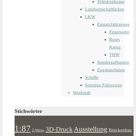
Teleskopkrane
Landwirtschaftliches
LKW
Einsatzfahrzeuge
Feuerwehr
Rotes
Kreuz
THW
Sonderaufbauten
Zugmaschinen
Schiffe
Sonstige Fahrzeuge
Werkstatt
Stichwörter
1:87
Ausstellung
3D-Druck
Brückenbau
2-Wege