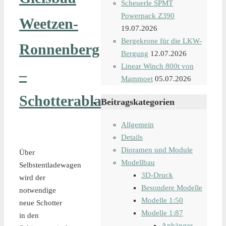
Scheuerle SPMT
Powerpack Z390
Weetzen-
19.07.2026
Bergekrone für die LKW-
Ronnenberg
Bergung
12.07.2026
Linear Winch 800t von
–
Mammoet
05.07.2026
Schotterabladung
Beitragskategorien
Allgemein
Details
Dioramen und Module
Über
Modellbau
Selbstentladewagen
3D-Druck
wird der
Besondere Modelle
notwendige
Modelle 1:50
neue Schotter
Modelle 1:87
in den
Anhänger