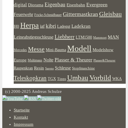
Eigenbau
Evergreen
digital
Diorama
Eisenbahn
Gleisbau
Gittermastkran
Feuerwehr
Fricke-Schmidbauer
Herpa
kibri
Ladekran
iaf
H0
Ladegut
Liebherr
MAN
Leineabstiegsschleuse
LTM1500
Mammoet
Modell
Messe
Modelshow
Mini-Bauma
Mercedes
Plasser & Theurer
Europe
Nolte
Multimaus
Plasser&Theurer
Resin
Schleuse
Raupenkran
Stopfmaschine
Sarens
Umbau
Vorbild
Teleskopkran
WKA
TGX
Tipps
(c) 2000-2025 Andreas Schulze
Startseite
Kontakt
Impressum