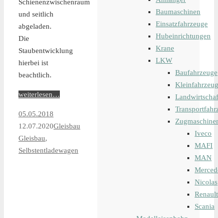
Schienenzwischenraum
Baumaschinen
und seitlich
Einsatzfahrzeuge
abgeladen.
Hubeinrichtungen
Die
Krane
Staubentwicklung
LKW
hierbei ist
Baufahrzeuge
beachtlich.
Kleinfahrzeu
weiterlesen…
Landwirtschaf
Transportfahr
05.05.2018
Zugmaschine
12.07.2020
Gleisbau
Iveco
Gleisbau
,
MAFI
Selbstentladewagen
MAN
Merced
Nicolas
Renault
Scania