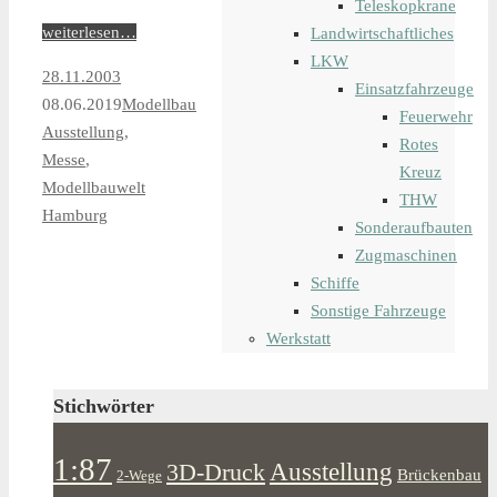
Teleskopkrane
weiterlesen…
Landwirtschaftliches
LKW
28.11.2003
Einsatzfahrzeuge
08.06.2019
Modellbau
Feuerwehr
Ausstellung
,
Rotes
Messe
,
Kreuz
Modellbauwelt
THW
Hamburg
Sonderaufbauten
Zugmaschinen
Schiffe
Sonstige Fahrzeuge
Werkstatt
Stichwörter
1:87
Ausstellung
3D-Druck
Brückenbau
2-Wege