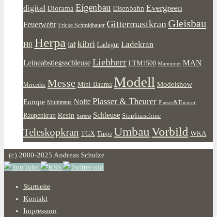
Eigenbau
Evergreen
digital
Diorama
Eisenbahn
Gleisbau
Gittermastkran
Feuerwehr
Fricke-Schmidbauer
Herpa
kibri
Ladekran
iaf
H0
Ladegut
Liebherr
MAN
Leineabstiegsschleuse
LTM1500
Mammoet
Modell
Messe
Modelshow
Mini-Bauma
Mercedes
Plasser & Theurer
Europe
Nolte
Multimaus
Plasser&Theurer
Resin
Schleuse
Raupenkran
Stopfmaschine
Sarens
Umbau
Vorbild
Teleskopkran
WKA
TGX
Tipps
(c) 2000-2025 Andreas Schulze
Startseite
Kontakt
Impressum