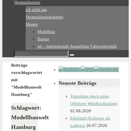
Veranstaltungen
ich stelle aus
Veranstaltungskalender
Messen
Modellbau
Bauma
iaf – Internationale Ausstellung Fahrwegtechnik
Suchen
Suchen
nach:
Start
Beiträge
verschlagwortet
mit
Neueste Beiträge
"Modellbauwelt
Hamburg"
Transition piece einer
Offshore Windkraftanlage
Schlagwort:
02.08.2026
Modellbauwelt
Edelstahl-Kolonne als
Ladegut
26.07.2026
Hamburg