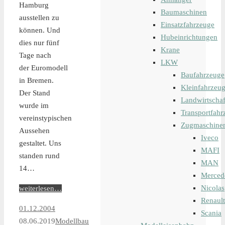
Hamburg
Baumaschinen
ausstellen zu
Einsatzfahrzeuge
können. Und
Hubeinrichtungen
dies nur fünf
Krane
Tage nach
LKW
der Euromodell
Baufahrzeuge
in Bremen.
Kleinfahrzeu
Der Stand
Landwirtschaf
wurde im
Transportfahr
vereinstypischen
Zugmaschine
Aussehen
Iveco
gestaltet. Uns
MAFI
standen rund
MAN
14…
Merced
Nicolas
weiterlesen…
Renault
01.12.2004
Scania
08.06.2019
Modellbau