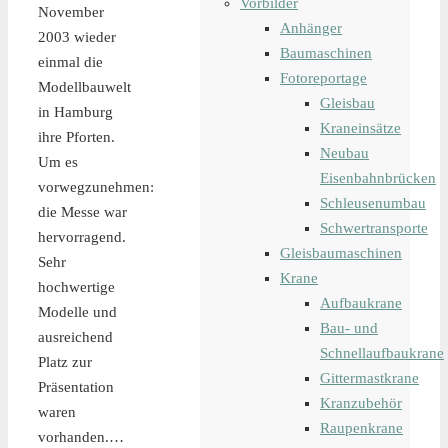
Vorbilder
November
Anhänger
2003 wieder
Baumaschinen
einmal die
Fotoreportage
Modellbauwelt
Gleisbau
in Hamburg
Kraneinsätze
ihre Pforten.
Neubau
Um es
Eisenbahnbrücken
vorwegzunehmen:
Schleusenumbau
die Messe war
Schwertransporte
hervorragend.
Gleisbaumaschinen
Sehr
Krane
hochwertige
Aufbaukrane
Modelle und
Bau- und
ausreichend
Schnellaufbaukrane
Platz zur
Gittermastkrane
Präsentation
Kranzubehör
waren
Raupenkrane
vorhanden.…