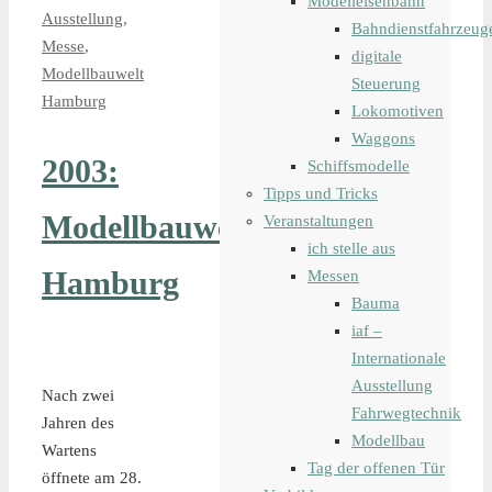
Modelleisenbahn
Ausstellung
,
Bahndienstfahrzeug
Messe
,
digitale
Modellbauwelt
Steuerung
Hamburg
Lokomotiven
Waggons
2003:
Schiffsmodelle
Tipps und Tricks
Modellbauwelt
Veranstaltungen
ich stelle aus
Hamburg
Messen
Bauma
iaf –
Internationale
Ausstellung
Nach zwei
Fahrwegtechnik
Jahren des
Modellbau
Wartens
Tag der offenen Tür
öffnete am 28.