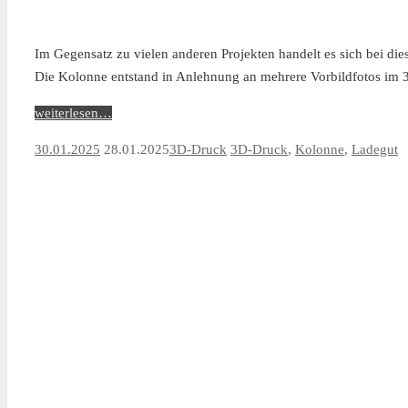
Im Gegensatz zu vielen anderen Projekten handelt es sich bei d
Die Kolonne entstand in Anlehnung an mehrere Vorbildfotos im
weiterlesen…
30.01.2025
28.01.2025
3D-Druck
3D-Druck
,
Kolonne
,
Ladegut