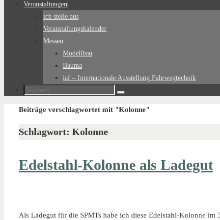
Veranstaltungen
ich stelle aus
Veranstaltungskalender
Messen
Modellbau
Bauma
iaf – Internationale Ausstellung Fahrwegtechnik
Suchen
Suchen
nach:
Start
Beiträge verschlagwortet mit "Kolonne"
Schlagwort:
Kolonne
Edelstahl-Kolonne als Ladegut
Als Ladegut für die SPMTs habe ich diese Edelstahl-Kolonne im 3