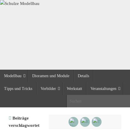
Zum
Inhalt
springen
Zum
Modellbau
Dioramen und Module
Details
Inhalt
springen
Tipps und Tricks
Vorbilder
Werkstatt
Veranstaltungen
S
Start
Beiträge
verschlagwortet