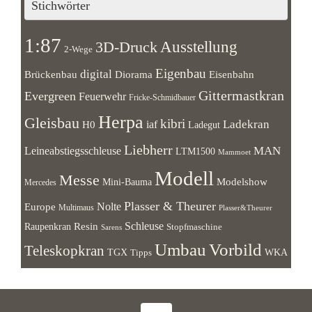
Stichwörter
1:87
Ausstellung
3D-Druck
2-Wege
Eigenbau
digital
Brückenbau
Diorama
Eisenbahn
Gittermastkran
Evergreen
Feuerwehr
Fricke-Schmidbauer
Herpa
Gleisbau
kibri
Ladekran
iaf
H0
Ladegut
Liebherr
MAN
Leineabstiegsschleuse
LTM1500
Mammoet
Modell
Messe
Modelshow
Mini-Bauma
Mercedes
Plasser & Theurer
Europe
Nolte
Multimaus
Plasser&Theurer
Resin
Schleuse
Raupenkran
Stopfmaschine
Sarens
Umbau
Vorbild
Teleskopkran
WKA
TGX
Tipps