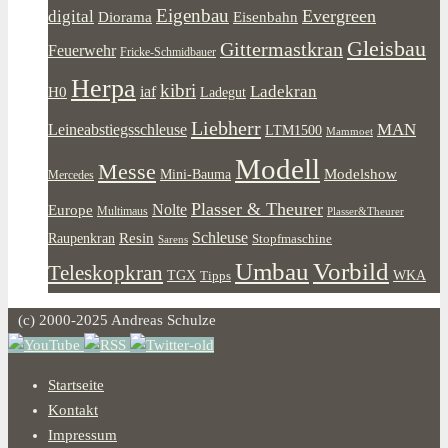
Eigenbau
Evergreen
digital
Diorama
Eisenbahn
Gleisbau
Gittermastkran
Feuerwehr
Fricke-Schmidbauer
Herpa
kibri
Ladekran
iaf
H0
Ladegut
Liebherr
MAN
Leineabstiegsschleuse
LTM1500
Mammoet
Modell
Messe
Modelshow
Mini-Bauma
Mercedes
Plasser & Theurer
Europe
Nolte
Multimaus
Plasser&Theurer
Resin
Schleuse
Raupenkran
Stopfmaschine
Sarens
Umbau
Vorbild
Teleskopkran
WKA
TGX
Tipps
(c) 2000-2025 Andreas Schulze
Startseite
Kontakt
Impressum