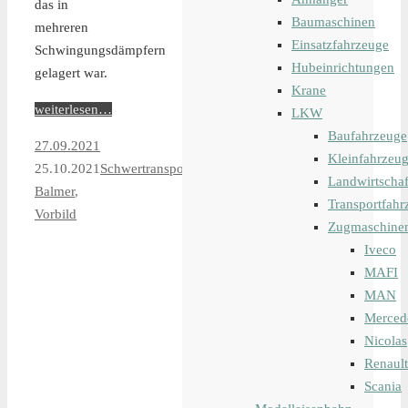
das in
Baumaschinen
mehreren
Einsatzfahrzeuge
Schwingungsdämpfern
Hubeinrichtungen
gelagert war.
Krane
weiterlesen…
LKW
Baufahrzeuge
27.09.2021
Kleinfahrzeu
25.10.2021
Schwertransporte
Landwirtschaf
Balmer
,
Transportfahr
Vorbild
Zugmaschine
Iveco
MAFI
MAN
Merced
Nicolas
Renault
Scania