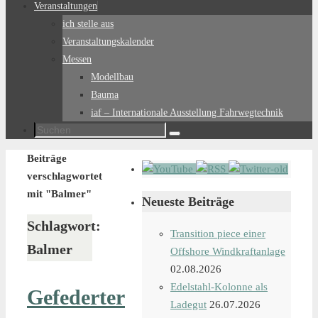
Veranstaltungen
ich stelle aus
Veranstaltungskalender
Messen
Modellbau
Bauma
iaf – Internationale Ausstellung Fahrwegtechnik
Suchen
Suchen
nach:
Start
Beiträge
verschlagwortet
mit "Balmer"
Neueste Beiträge
Schlagwort:
Transition piece einer
Balmer
Offshore Windkraftanlage
02.08.2026
Edelstahl-Kolonne als
Gefederter
Ladegut
26.07.2026