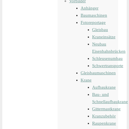
Vorbilder
Anhänger
Baumaschinen
Fotoreportage
Gleisbau
Kraneinsätze
Neubau
Eisenbahnbrücken
Schleusenumbau
Schwertransporte
Gleisbaumaschinen
Krane
Aufbaukrane
Bau- und
Schnellaufbaukrane
Gittermastkrane
Kranzubehör
Raupenkrane