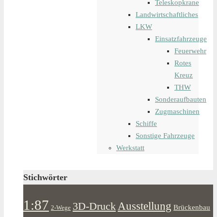
Teleskopkrane
Landwirtschaftliches
LKW
Einsatzfahrzeuge
Feuerwehr
Rotes
Kreuz
THW
Sonderaufbauten
Zugmaschinen
Schiffe
Sonstige Fahrzeuge
Werkstatt
Stichwörter
1:87
Ausstellung
3D-Druck
Brückenbau
2-Wege