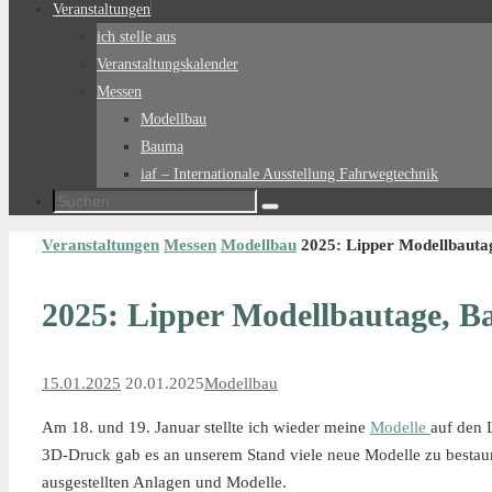
Veranstaltungen
ich stelle aus
Veranstaltungskalender
Messen
Modellbau
Bauma
iaf – Internationale Ausstellung Fahrwegtechnik
Suchen
Suchen
nach:
Start
Veranstaltungen
Messen
Modellbau
2025: Lipper Modellbautag
2025: Lipper Modellbautage, Ba
15.01.2025
20.01.2025
Modellbau
Am 18. und 19. Januar stellte ich wieder meine
Modelle
auf den 
3D-Druck gab es an unserem Stand viele neue Modelle zu bestaune
ausgestellten Anlagen und Modelle.