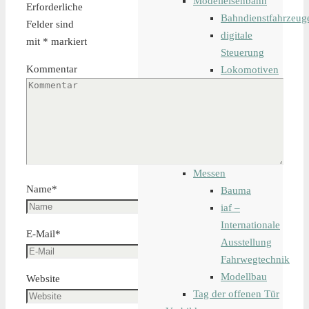
Modelleisenbahn
Erforderliche
Bahndienstfahrzeug
Felder sind
digitale
mit
*
markiert
Steuerung
Kommentar
Lokomotiven
Waggons
Schiffsmodelle
Tipps und Tricks
Veranstaltungen
ich stelle aus
Messen
Name
*
Bauma
iaf –
Internationale
E-Mail
*
Ausstellung
Fahrwegtechnik
Modellbau
Website
Tag der offenen Tür