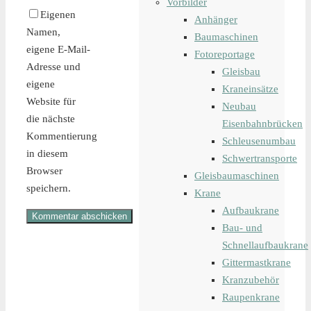
Vorbilder
Eigenen
Anhänger
Namen,
Baumaschinen
eigene E-Mail-
Fotoreportage
Adresse und
Gleisbau
eigene
Kraneinsätze
Website für
Neubau
die nächste
Eisenbahnbrücken
Kommentierung
Schleusenumbau
in diesem
Schwertransporte
Browser
Gleisbaumaschinen
speichern.
Krane
Aufbaukrane
Bau- und
Schnellaufbaukrane
Gittermastkrane
Kranzubehör
Raupenkrane