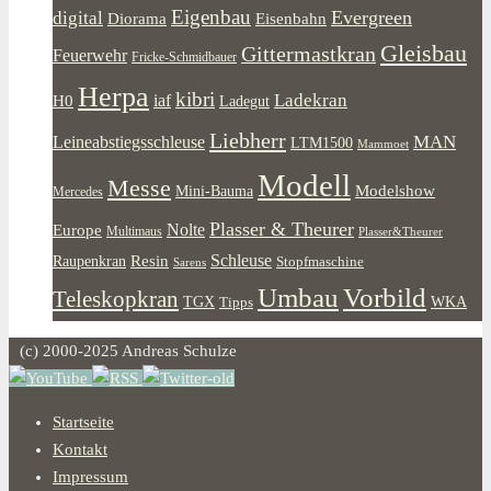
Eigenbau
Evergreen
digital
Diorama
Eisenbahn
Gleisbau
Gittermastkran
Feuerwehr
Fricke-Schmidbauer
Herpa
kibri
Ladekran
iaf
H0
Ladegut
Liebherr
MAN
Leineabstiegsschleuse
LTM1500
Mammoet
Modell
Messe
Modelshow
Mini-Bauma
Mercedes
Plasser & Theurer
Europe
Nolte
Multimaus
Plasser&Theurer
Resin
Schleuse
Raupenkran
Stopfmaschine
Sarens
Umbau
Vorbild
Teleskopkran
WKA
TGX
Tipps
(c) 2000-2025 Andreas Schulze
Startseite
Kontakt
Impressum