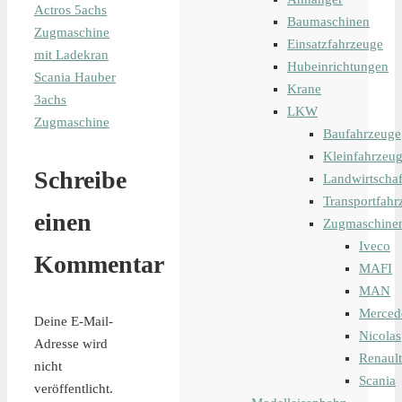
Actros 5achs
Baumaschinen
Zugmaschine
Einsatzfahrzeuge
mit Ladekran
Hubeinrichtungen
Scania Hauber
Krane
3achs
LKW
Zugmaschine
Baufahrzeuge
Kleinfahrzeu
Schreibe
Landwirtschaf
Transportfahr
einen
Zugmaschine
Iveco
Kommentar
MAFI
MAN
Merced
Deine E-Mail-
Nicolas
Adresse wird
Renault
nicht
Scania
veröffentlicht.