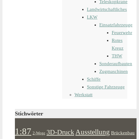
Teleskopkrane
Landwirtschaftliches
LKW
Einsatzfahrzeuge
Feuerwehr
Rotes
Kreuz
THW
Sonderaufbauten
Zugmaschinen
Schiffe
Sonstige Fahrzeuge
Werkstatt
Stichwörter
1:87
Ausstellung
3D-Druck
Brückenbau
2-Wege