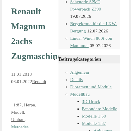
Scheuerle SPMT
Renault
Powerpack Z390
19.07.2026
Magnum
Bergekrone für die LKW-
Bergung
12.07.2026
Linear Winch 800t von
2achs
Mammoet
05.07.2026
Zugmaschine
Beitragskategorien
Allgemein
11.01.2018
Details
06.01.2022
Renault
Dioramen und Module
Modellbau
3D-Druck
1:87
,
Herpa
,
Besondere Modelle
Modell
,
Modelle 1:50
Umbau
.
Modelle 1:87
Mercedes
Anhänger