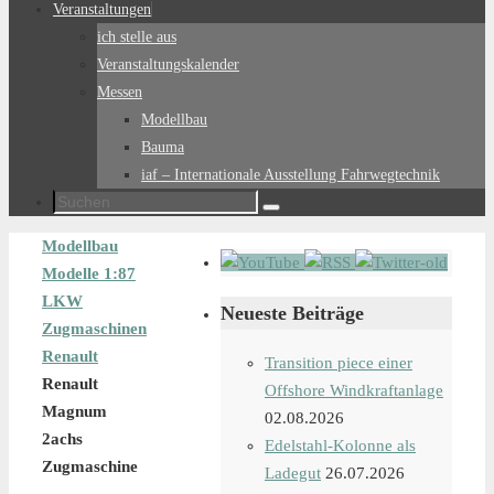
Veranstaltungen
ich stelle aus
Veranstaltungskalender
Messen
Modellbau
Bauma
iaf – Internationale Ausstellung Fahrwegtechnik
Suchen
Suchen
nach:
Start
Modellbau
Modelle 1:87
LKW
Neueste Beiträge
Zugmaschinen
Renault
Transition piece einer
Renault
Offshore Windkraftanlage
Magnum
02.08.2026
2achs
Edelstahl-Kolonne als
Zugmaschine
Ladegut
26.07.2026